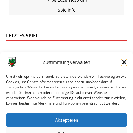
14.08.2026 19:30 Uhr
Spielinfo
LETZTES SPIEL
Zustimmung verwalten
4:0
FK 03 Pirmasens
Wormatia Worms
Um dir ein optimales Erlebnis zu bieten, verwenden wir Technologien wie
Cookies, um Geräteinformationen zu speichern und/oder darauf
zuzugreifen. Wenn du diesen Technologien zustimmst, können wir Daten
wie das Surfverhalten oder eindeutige IDs auf dieser Website
Oberliga Rheinland-Pfalz/Saar
verarbeiten. Wenn du deine Zustimmung nicht erteilst oder zurückziehst,
können bestimmte Merkmale und Funktionen beeinträchtigt werden.
08.08.2026 14:00 Uhr
Spielinfo
Akzeptieren