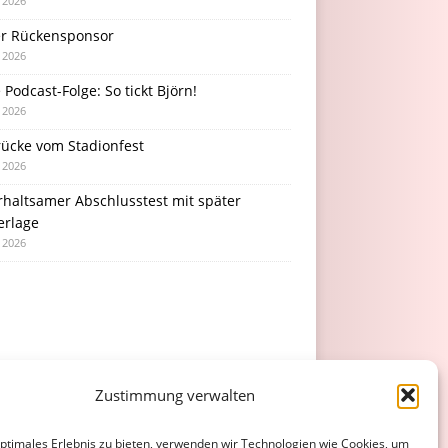
i 2026
r Rückensponsor
i 2026
Podcast-Folge: So tickt Björn!
i 2026
rücke vom Stadionfest
i 2026
rhaltsamer Abschlusstest mit später
erlage
i 2026
Zustimmung verwalten
optimales Erlebnis zu bieten, verwenden wir Technologien wie Cookies, um