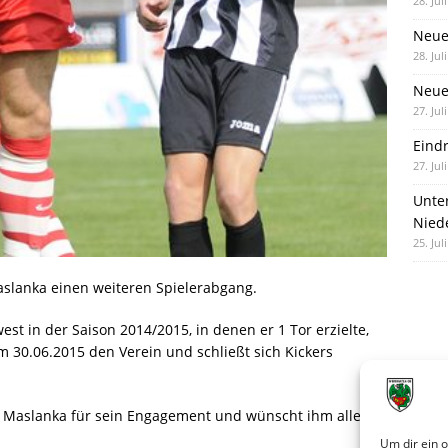
28. Jul
Neue
28. Jul
Neue 
27. Jul
Eind
27. Jul
Unte
Nied
25. Jul
slanka einen weiteren Spielerabgang.
st in der Saison 2014/2015, in denen er 1 Tor erzielte,
um 30.06.2015 den Verein und schließt sich Kickers
n Maslanka für sein Engagement und wünscht ihm alles
Um dir ein 