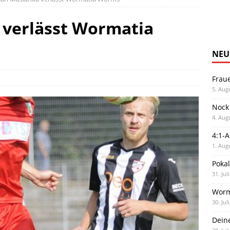
 verlässt Wormatia
NEU
Frau
5. Aug
Nock
4. Aug
4:1-
1. Aug
Poka
31. Jul
Worm
30. Jul
Dein