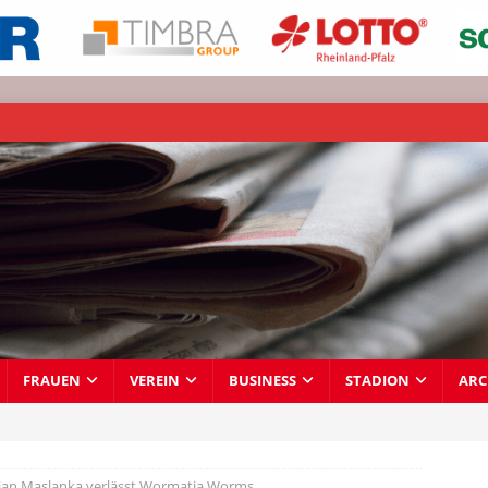
FRAUEN
VEREIN
BUSINESS
STADION
ARC
tian Maslanka verlässt Wormatia Worms