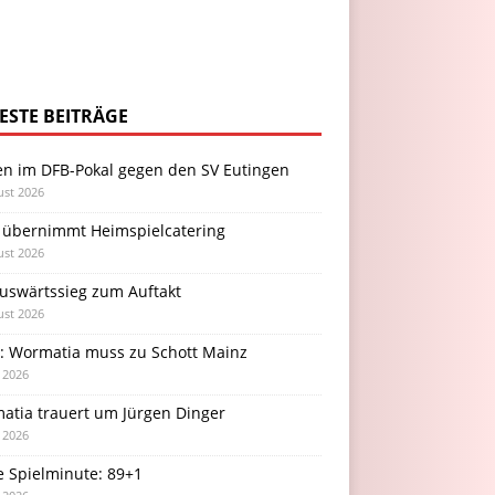
ESTE BEITRÄGE
en im DFB-Pokal gegen den SV Eutingen
ust 2026
 übernimmt Heimspielcatering
ust 2026
Auswärtssieg zum Auftakt
ust 2026
l: Wormatia muss zu Schott Mainz
i 2026
atia trauert um Jürgen Dinger
i 2026
e Spielminute: 89+1