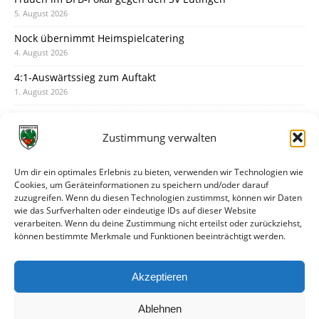
5. August 2026
Nock übernimmt Heimspielcatering
4. August 2026
4:1-Auswärtssieg zum Auftakt
1. August 2026
Pokal: Wormatia muss zu Schott Mainz
31. Juli 2026
Zustimmung verwalten
Wormatia trauert um Jürgen Dinger
30. Juli 2026
Um dir ein optimales Erlebnis zu bieten, verwenden wir Technologien wie
Cookies, um Geräteinformationen zu speichern und/oder darauf
Deine Spielminute: 89+1
zuzugreifen. Wenn du diesen Technologien zustimmst, können wir Daten
28. Juli 2026
wie das Surfverhalten oder eindeutige IDs auf dieser Website
verarbeiten. Wenn du deine Zustimmung nicht erteilst oder zurückziehst,
Neuer Rückensponsor
können bestimmte Merkmale und Funktionen beeinträchtigt werden.
28. Juli 2026
Neue Podcast-Folge: So tickt Björn!
Akzeptieren
27. Juli 2026
Ablehnen