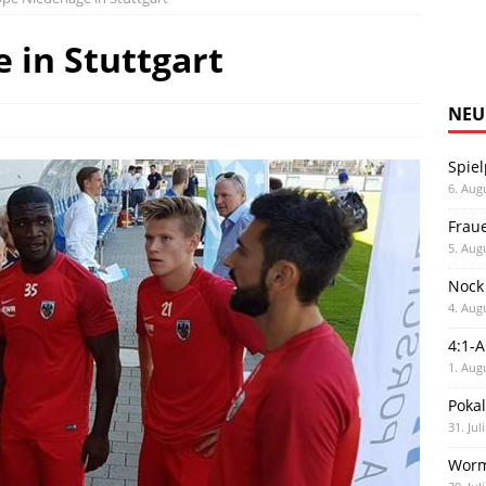
 in Stuttgart
NEU
Spiel
6. Aug
Frau
5. Aug
Nock
4. Aug
4:1-
1. Aug
Poka
31. Jul
Worm