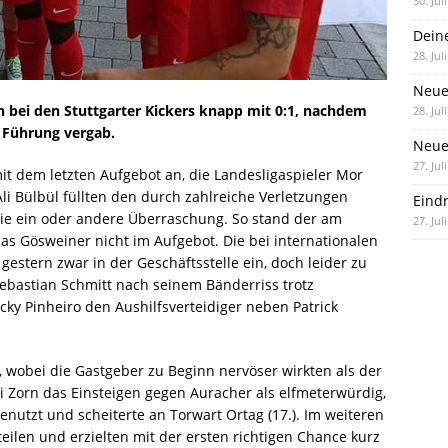
30. Jul
Dein
28. Jul
Neue
 bei den Stuttgarter Kickers knapp mit 0:1, nachdem
28. Jul
 Führung vergab.
Neue 
27. Jul
it dem letzten Aufgebot an, die Landesligaspieler Mor
li Bülbül füllten den durch zahlreiche Verletzungen
Eind
die ein oder andere Überraschung. So stand der am
27. Jul
as Gösweiner nicht im Aufgebot. Die bei internationalen
gestern zwar in der Geschäftsstelle ein, doch leider zu
Sebastian Schmitt nach seinem Bänderriss trotz
Ricky Pinheiro den Aushilfsverteidiger neben Patrick
e, wobei die Gastgeber zu Beginn nervöser wirkten als der
ri Zorn das Einsteigen gegen Auracher als elfmeterwürdig,
enutzt und scheiterte an Torwart Ortag (17.). Im weiteren
eilen und erzielten mit der ersten richtigen Chance kurz