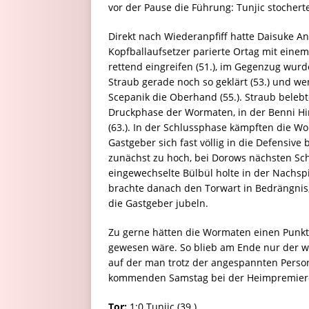
vor der Pause die Führung: Tunjic stochert
Direkt nach Wiederanpfiff hatte Daisuke A
Kopfballaufsetzer parierte Ortag mit einem
rettend eingreifen (51.), im Gegenzug wur
Straub gerade noch so geklärt (53.) und we
Scepanik die Oberhand (55.). Straub belebt
Druckphase der Wormaten, in der Benni Him
(63.). In der Schlussphase kämpften die W
Gastgeber sich fast völlig in die Defensive
zunächst zu hoch, bei Dorows nächsten Sch
eingewechselte Bülbül holte in der Nachsp
brachte danach den Torwart in Bedrängnis
die Gastgeber jubeln.
Zu gerne hätten die Wormaten einen Punk
gewesen wäre. So blieb am Ende nur der w
auf der man trotz der angespannten Perso
kommenden Samstag bei der Heimpremiere 
Tor:
1:0 Tunjic (39.)