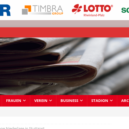
FRAUEN
VEREIN
BUSINESS
STADION
ARC
pe Niederlage in Stuttgart