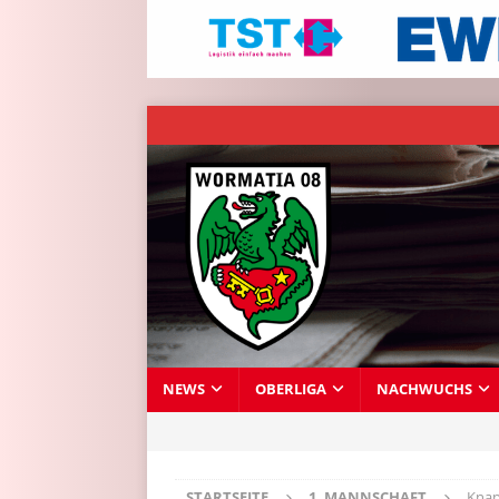
NEWS
OBERLIGA
NACHWUCHS
STARTSEITE
1. MANNSCHAFT
Knap