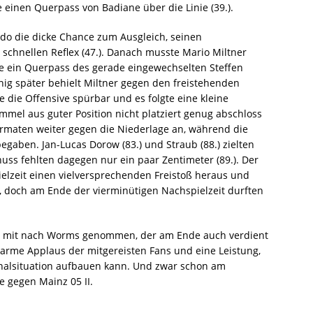
e einen Querpass von Badiane über die Linie (39.).
ndo die dicke Chance zum Ausgleich, seinen
 schnellen Reflex (47.). Danach musste Mario Miltner
de ein Querpass des gerade eingewechselten Steffen
nig später behielt Miltner gegen den freistehenden
e die Offensive spürbar und es folgte eine kleine
mel aus guter Position nicht platziert genug abschloss
ormaten weiter gegen die Niederlage an, während die
 begaben. Jan-Lucas Dorow (83.) und Straub (88.) zielten
uss fehlten dagegen nur ein paar Zentimeter (89.). Der
ielzeit einen vielversprechenden Freistoß heraus und
, doch am Ende der vierminütigen Nachspielzeit durften
t mit nach Worms genommen, der am Ende auch verdient
arme Applaus der mitgereisten Fans und eine Leistung,
nalsituation aufbauen kann. Und zwar schon am
gegen Mainz 05 II.