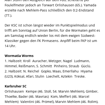
Foulelfmeter jedoch an Torwart Orlishausen (65.). Yamada
erzielte nach Mehlem-Pass schließlich den 0:2-Endstand
(77.).
Der KSC ist schon längst wieder im Punktspielmodus und
trifft am Sonntag auf Union Berlin, für die Wormaten geht es
am Samstag endlich wieder los mit dem ewigen Südwest-
Klassiker gegen den FK Pirmasens. Anpfiff beim FKP ist um
14 Uhr.
Wormatia Worms
1. Halbzeit: Kroll  Auracher, Metzger, Nagel  Ludmann,
Himmel, Reißmann, S. Schmitt  Pinheiro, Straub  Güclü.
2. Halbzeit: N. Reichel  Gopko, Maas, Emerllahu  Hiyama
(U23), Köksal, Afari, Stulin  Loechelt, Aztekin  Treske.
Karlsruher SC
Orlishausen  Kempe (46. Stoll, 54. Marvin Mehlem), Gimber,
Thoelke, Bader (46. Mavrias)  Kom, Meffert (46. Marcel
Mehlem)  Valentini (46. Prömel), Marvin Mehlem (46. Rolim),