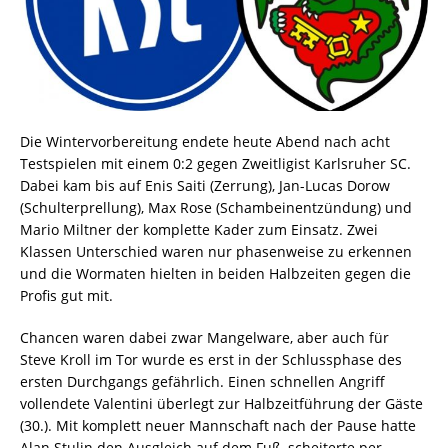
Die Wintervorbereitung endete heute Abend nach acht
Testspielen mit einem 0:2 gegen Zweitligist Karlsruher SC.
Dabei kam bis auf Enis Saiti (Zerrung), Jan-Lucas Dorow
(Schulterprellung), Max Rose (Schambeinentzündung) und
Mario Miltner der komplette Kader zum Einsatz. Zwei
Klassen Unterschied waren nur phasenweise zu erkennen
und die Wormaten hielten in beiden Halbzeiten gegen die
Profis gut mit.
Chancen waren dabei zwar Mangelware, aber auch für
Steve Kroll im Tor wurde es erst in der Schlussphase des
ersten Durchgangs gefährlich. Einen schnellen Angriff
vollendete Valentini überlegt zur Halbzeitführung der Gäste
(30.). Mit komplett neuer Mannschaft nach der Pause hatte
Alan Stulin den Ausgleich auf dem Fuß, scheiterte per