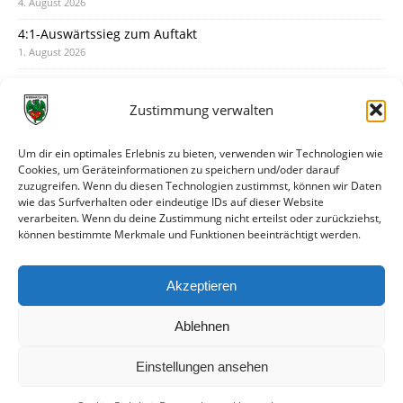
4. August 2026
4:1-Auswärtssieg zum Auftakt
1. August 2026
Pokal: Wormatia muss zu Schott Mainz
31. Juli 2026
Zustimmung verwalten
Wormatia trauert um Jürgen Dinger
30. Juli 2026
Um dir ein optimales Erlebnis zu bieten, verwenden wir Technologien wie
Cookies, um Geräteinformationen zu speichern und/oder darauf
Deine Spielminute: 89+1
zuzugreifen. Wenn du diesen Technologien zustimmst, können wir Daten
28. Juli 2026
wie das Surfverhalten oder eindeutige IDs auf dieser Website
verarbeiten. Wenn du deine Zustimmung nicht erteilst oder zurückziehst,
Neuer Rückensponsor
können bestimmte Merkmale und Funktionen beeinträchtigt werden.
28. Juli 2026
Neue Podcast-Folge: So tickt Björn!
Akzeptieren
27. Juli 2026
Ablehnen
Einstellungen ansehen