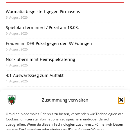
Wormatia begeistert gegen Pirmasens
8. August 2026
Spielplan terminiert / Pokal am 18.08.
6. August 2026
Frauen im DFB-Pokal gegen den SV Eutingen
5. August 2026
Nock übernimmt Heimspielcatering
4. August 2026
4:1-Auswärtssieg zum Auftakt
1. August 2026
Pokal: Wormatia muss zu Schott Mainz
31. Juli 2026
Zustimmung verwalten
Wormatia trauert um Jürgen Dinger
30. Juli 2026
Um dir ein optimales Erlebnis zu bieten, verwenden wir Technologien wie
Cookies, um Geräteinformationen zu speichern und/oder darauf
Deine Spielminute: 89+1
zuzugreifen. Wenn du diesen Technologien zustimmst, können wir Daten
28. Juli 2026
wie das Surfverhalten oder eindeutige IDs auf dieser Website