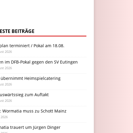
ESTE BEITRÄGE
plan terminiert / Pokal am 18.08.
ust 2026
en im DFB-Pokal gegen den SV Eutingen
ust 2026
 übernimmt Heimspielcatering
ust 2026
Auswärtssieg zum Auftakt
ust 2026
l: Wormatia muss zu Schott Mainz
i 2026
atia trauert um Jürgen Dinger