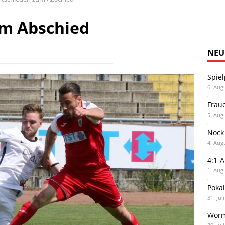
m Abschied
NEU
Spiel
6. Aug
Frau
5. Aug
Nock
4. Aug
4:1-
1. Aug
Poka
31. Jul
Worm