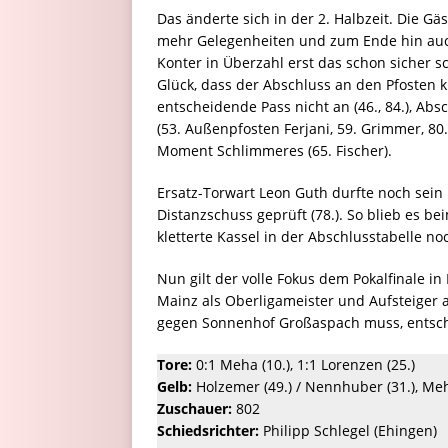
Das änderte sich in der 2. Halbzeit. Die G
mehr Gelegenheiten und zum Ende hin auch
Konter in Überzahl erst das schon sicher 
Glück, dass der Abschluss an den Pfosten k
entscheidende Pass nicht an (46., 84.), Absc
(53. Außenpfosten Ferjani, 59. Grimmer, 80
Moment Schlimmeres (65. Fischer).
Ersatz-Torwart Leon Guth durfte noch sein 
Distanzschuss geprüft (78.). So blieb es be
kletterte Kassel in der Abschlusstabelle no
Nun gilt der volle Fokus dem Pokalfinale 
Mainz als Oberligameister und Aufsteiger a
gegen Sonnenhof Großaspach muss, entsch
Tore:
0:1 Meha (10.), 1:1 Lorenzen (25.)
Gelb:
Holzemer (49.) / Nennhuber (31.), Meh
Zuschauer:
802
Schiedsrichter:
Philipp Schlegel (Ehingen)