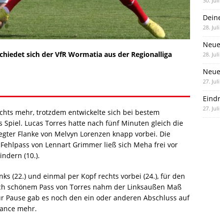
30. Jul
Dein
28. Jul
Neue
chiedet sich der VfR Wormatia aus der Regionalliga
28. Jul
Neue 
27. Jul
Eind
27. Jul
chts mehr, trotzdem entwickelte sich bei bestem
Spiel. Lucas Torres hatte nach fünf Minuten gleich die
legter Flanke von Melvyn Lorenzen knapp vorbei. Die
 Fehlpass von Lennart Grimmer ließ sich Meha frei vor
ndern (10.).
inks (22.) und einmal per Kopf rechts vorbei (24.), für den
ach schönem Pass von Torres nahm der Linksaußen Maß
zur Pause gab es noch den ein oder anderen Abschluss auf
hance mehr.