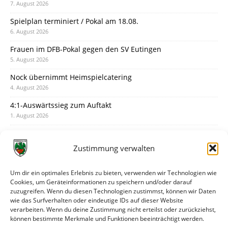
7. August 2026
Spielplan terminiert / Pokal am 18.08.
6. August 2026
Frauen im DFB-Pokal gegen den SV Eutingen
5. August 2026
Nock übernimmt Heimspielcatering
4. August 2026
4:1-Auswärtssieg zum Auftakt
1. August 2026
Pokal: Wormatia muss zu Schott Mainz
31. Juli 2026
Zustimmung verwalten
Wormatia trauert um Jürgen Dinger
30. Juli 2026
Um dir ein optimales Erlebnis zu bieten, verwenden wir Technologien wie
Cookies, um Geräteinformationen zu speichern und/oder darauf
Deine Spielminute: 89+1
zuzugreifen. Wenn du diesen Technologien zustimmst, können wir Daten
28. Juli 2026
wie das Surfverhalten oder eindeutige IDs auf dieser Website
verarbeiten. Wenn du deine Zustimmung nicht erteilst oder zurückziehst,
Neuer Rückensponsor
können bestimmte Merkmale und Funktionen beeinträchtigt werden.
28. Juli 2026