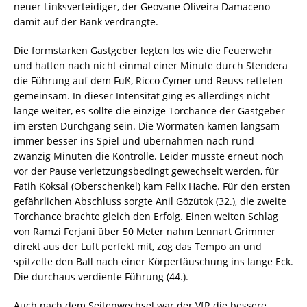
neuer Linksverteidiger, der Geovane Oliveira Damaceno
damit auf der Bank verdrängte.
Die formstarken Gastgeber legten los wie die Feuerwehr
und hatten nach nicht einmal einer Minute durch Stendera
die Führung auf dem Fuß, Ricco Cymer und Reuss retteten
gemeinsam. In dieser Intensität ging es allerdings nicht
lange weiter, es sollte die einzige Torchance der Gastgeber
im ersten Durchgang sein. Die Wormaten kamen langsam
immer besser ins Spiel und übernahmen nach rund
zwanzig Minuten die Kontrolle. Leider musste erneut noch
vor der Pause verletzungsbedingt gewechselt werden, für
Fatih Köksal (Oberschenkel) kam Felix Hache. Für den ersten
gefährlichen Abschluss sorgte Anil Gözütok (32.), die zweite
Torchance brachte gleich den Erfolg. Einen weiten Schlag
von Ramzi Ferjani über 50 Meter nahm Lennart Grimmer
direkt aus der Luft perfekt mit, zog das Tempo an und
spitzelte den Ball nach einer Körpertäuschung ins lange Eck.
Die durchaus verdiente Führung (44.).
Auch nach dem Seitenwechsel war der VfR die bessere