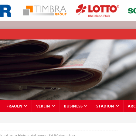
FRAUEN
VEREIN
BUSINESS
STADION
ARC
kauf zum Heimspiel gegen SV Weingarten