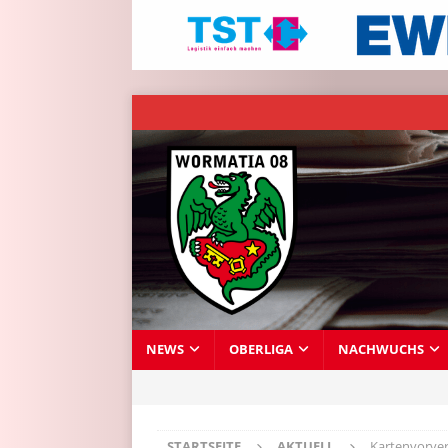
NEWS
OBERLIGA
NACHWUCHS
STARTSEITE
AKTUELL
Kartenvorver