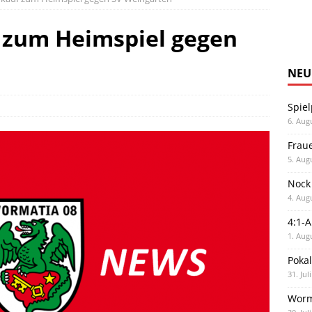
 zum Heimspiel gegen
NEU
Spiel
6. Aug
Frau
5. Aug
Nock
4. Aug
4:1-
1. Aug
Poka
31. Jul
Worm