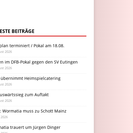
ESTE BEITRÄGE
plan terminiert / Pokal am 18.08.
ust 2026
en im DFB-Pokal gegen den SV Eutingen
ust 2026
 übernimmt Heimspielcatering
ust 2026
Auswärtssieg zum Auftakt
ust 2026
l: Wormatia muss zu Schott Mainz
i 2026
atia trauert um Jürgen Dinger