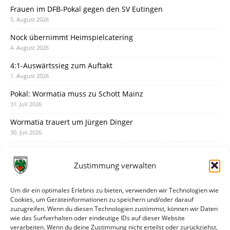
Frauen im DFB-Pokal gegen den SV Eutingen
5. August 2026
Nock übernimmt Heimspielcatering
4. August 2026
4:1-Auswärtssieg zum Auftakt
1. August 2026
Pokal: Wormatia muss zu Schott Mainz
31. Juli 2026
Wormatia trauert um Jürgen Dinger
30. Juli 2026
Deine Spielminute: 89+1
28. Juli 2026
Zustimmung verwalten
Neuer Rückensponsor
28. Juli 2026
Um dir ein optimales Erlebnis zu bieten, verwenden wir Technologien wie
Cookies, um Geräteinformationen zu speichern und/oder darauf
Neue Podcast-Folge: So tickt Björn!
zuzugreifen. Wenn du diesen Technologien zustimmst, können wir Daten
27. Juli 2026
wie das Surfverhalten oder eindeutige IDs auf dieser Website
verarbeiten. Wenn du deine Zustimmung nicht erteilst oder zurückziehst,