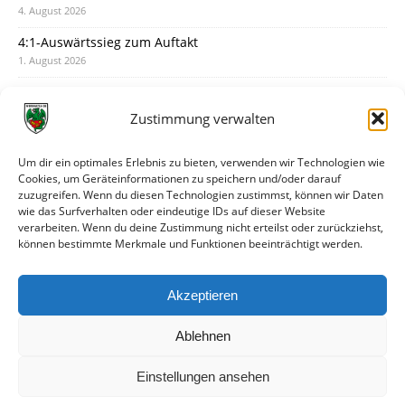
4. August 2026
4:1-Auswärtssieg zum Auftakt
1. August 2026
Pokal: Wormatia muss zu Schott Mainz
31. Juli 2026
Zustimmung verwalten
Wormatia trauert um Jürgen Dinger
30. Juli 2026
Um dir ein optimales Erlebnis zu bieten, verwenden wir Technologien wie
Cookies, um Geräteinformationen zu speichern und/oder darauf
Deine Spielminute: 89+1
zuzugreifen. Wenn du diesen Technologien zustimmst, können wir Daten
28. Juli 2026
wie das Surfverhalten oder eindeutige IDs auf dieser Website
verarbeiten. Wenn du deine Zustimmung nicht erteilst oder zurückziehst,
Neuer Rückensponsor
können bestimmte Merkmale und Funktionen beeinträchtigt werden.
28. Juli 2026
Neue Podcast-Folge: So tickt Björn!
Akzeptieren
27. Juli 2026
Ablehnen
Einstellungen ansehen