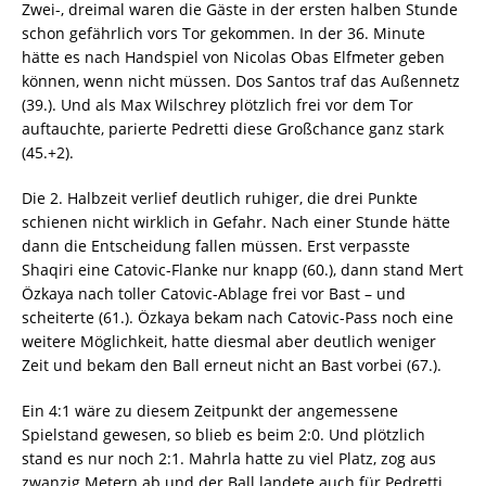
Zwei-, dreimal waren die Gäste in der ersten halben Stunde
schon gefährlich vors Tor gekommen. In der 36. Minute
hätte es nach Handspiel von Nicolas Obas Elfmeter geben
können, wenn nicht müssen. Dos Santos traf das Außennetz
(39.). Und als Max Wilschrey plötzlich frei vor dem Tor
auftauchte, parierte Pedretti diese Großchance ganz stark
(45.+2).
Die 2. Halbzeit verlief deutlich ruhiger, die drei Punkte
schienen nicht wirklich in Gefahr. Nach einer Stunde hätte
dann die Entscheidung fallen müssen. Erst verpasste
Shaqiri eine Catovic-Flanke nur knapp (60.), dann stand Mert
Özkaya nach toller Catovic-Ablage frei vor Bast – und
scheiterte (61.). Özkaya bekam nach Catovic-Pass noch eine
weitere Möglichkeit, hatte diesmal aber deutlich weniger
Zeit und bekam den Ball erneut nicht an Bast vorbei (67.).
Ein 4:1 wäre zu diesem Zeitpunkt der angemessene
Spielstand gewesen, so blieb es beim 2:0. Und plötzlich
stand es nur noch 2:1. Mahrla hatte zu viel Platz, zog aus
zwanzig Metern ab und der Ball landete auch für Pedretti