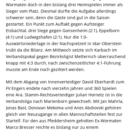
Wormaten doch in den bislang drei Heimspielen immer als
Sieger vom Platz. Diesmal dürfte die Aufgabe allerdings
schwerer sein, denn die Gäste sind gut in die Saison
gestartet. Ein Punkt zum Auftakt gegen Aufsteiger
Eisbachtal, drei Siege gegen Gonsenheim (2:1), Eppelborn
(4:1) und Ludwigshafen (2:1). Nur die 1:0-
Auswärtsniederlage in der Nachspielzeit in Idar-Oberstein
trübt da die Bilanz. Am Mittwoch setzte sich Karbach im
Verbandspokal gegen Bezirksligist Metternich überraschend
knapp mit 4:3 durch, nach zwischenzeitlicher 4:1-Führung
musste am Ende noch gezittert werden.
Mit dem Abgang von Innenverteidiger David Eberhardt zum
FV Engers endete nach vierzehn Jahren und 360 Spielen
eine Ära. Stamm-Rechtsverteidiger Julian Hornetz ist in die
Verbandsliga nach Marienborn gewechselt. Mit Jan Mahrla,
Jonas Bast, Donovan Mekoma und Anes Abdiovski gehören
gleich vier Neuzugänge in allen Mannschaftsteilen fest zur
Startelf. Für den aus Pfeddersheim geholten Ex-Wormaten
Marco Bresser reichte es bislang nur zu einem