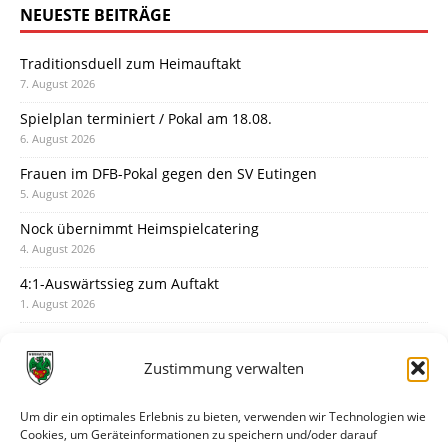
NEUESTE BEITRÄGE
Traditionsduell zum Heimauftakt
7. August 2026
Spielplan terminiert / Pokal am 18.08.
6. August 2026
Frauen im DFB-Pokal gegen den SV Eutingen
5. August 2026
Nock übernimmt Heimspielcatering
4. August 2026
4:1-Auswärtssieg zum Auftakt
1. August 2026
Pokal: Wormatia muss zu Schott Mainz
31. Juli 2026
Zustimmung verwalten
Wormatia trauert um Jürgen Dinger
30. Juli 2026
Um dir ein optimales Erlebnis zu bieten, verwenden wir Technologien wie
Cookies, um Geräteinformationen zu speichern und/oder darauf