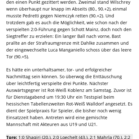
den einen Punkt gezittert werden. Zweimal stand Wilschrey
wenn überhaupt nur knapp im Abseits (80., 90.+2), einmal
musste Pedretti gegen Niemczyk retten (90.+2). Und
trotzdem gab es auch die Möglichkeit, wie schon nach der
verspielten 2:0-Führung gegen Schott Mainz, doch noch den
Siegtreffer zu erzielen: Ein langer Ball nach vorne, Bast
prallte an der Strafraumgrenze mit Dahlke zusammen und
der eingewechselte Luca Manganiello schoss über das leere
Tor (90.+5).
Es hätte ein unterhaltsamer, tor- und erfolgreicher
Nachmittag sein können. So überwog die Enttäuschung
über leichtfertig verspielte drei Punkte. Nächster
Auswärtsgegner ist Rot-Weiß Koblenz am Samstag. Zuvor ist
für Dienstagabend um 19:30 Uhr ein Testspiel beim
hessischen Tabellenzweiten Rot-Weiß Walldorf angesetzt. Es
dient der Spielpraxis für Spieler, die bisher noch wenig
Einsatzzeit haben. Antreten wird eine gemischte
Mannschaft mit Akteuren aus U19 und U21.
Tore:
1:0 Shaqiri (20.), 2:0 Loechelt (43.), 2:1 Mahrla (70.), 2:2