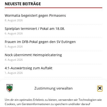
NEUESTE BEITRÄGE
Wormatia begeistert gegen Pirmasens
8. August 2026
Spielplan terminiert / Pokal am 18.08.
6. August 2026
Frauen im DFB-Pokal gegen den SV Eutingen
5. August 2026
Nock übernimmt Heimspielcatering
4. August 2026
4:1-Auswärtssieg zum Auftakt
1. August 2026
Pokal: Wormatia muss zu Schott Mainz
31. Juli 2026
Zustimmung verwalten
Wormatia trauert um Jürgen Dinger
30. Juli 2026
Um dir ein optimales Erlebnis zu bieten, verwenden wir Technologien wie
Cookies, um Geräteinformationen zu speichern und/oder darauf