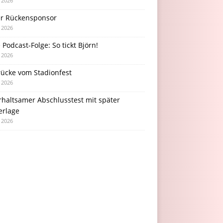
i 2026
r Rückensponsor
i 2026
Podcast-Folge: So tickt Björn!
i 2026
rücke vom Stadionfest
i 2026
rhaltsamer Abschlusstest mit später
erlage
i 2026