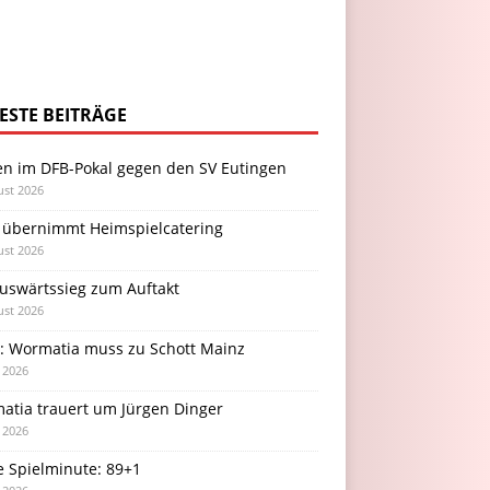
ESTE BEITRÄGE
en im DFB-Pokal gegen den SV Eutingen
ust 2026
 übernimmt Heimspielcatering
ust 2026
Auswärtssieg zum Auftakt
ust 2026
l: Wormatia muss zu Schott Mainz
i 2026
atia trauert um Jürgen Dinger
i 2026
e Spielminute: 89+1