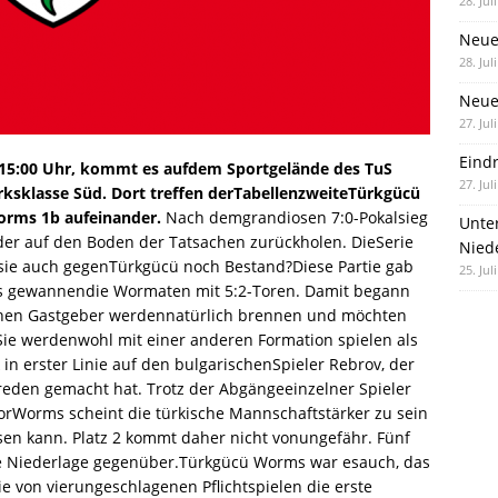
28. Jul
Neue
28. Jul
Neue 
27. Jul
Eind
5:00 Uhr, kommt es aufdem Sportgelände des TuS
27. Jul
ksklasse Süd. Dort treffen derTabellenzweiteTürkgücü
rms 1b aufeinander.
Nach demgrandiosen 7:0-Pokalsieg
Unte
der auf den Boden der Tatsachen zurückholen. DieSerie
Nied
 sie auch gegenTürkgücü noch Bestand?Diese Partie gab
25. Jul
s gewannendie Wormaten mit 5:2-Toren. Damit begann
schen Gastgeber werdennatürlich brennen und möchten
 Sie werdenwohl mit einer anderen Formation spielen als
 in erster Linie auf den bulgarischenSpieler Rebrov, der
 reden gemacht hat. Trotz der Abgängeeinzelner Spieler
porWorms scheint die türkische Mannschaftstärker zu sein
esen kann. Platz 2 kommt daher nicht vonungefähr. Fünf
ne Niederlage gegenüber.Türkgücü Worms war esauch, das
e von vierungeschlagenen Pflichtspielen die erste