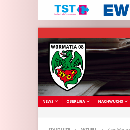
NEWS
OBERLIGA
NACHWUCHS
STARTSEITE
AKTUELL
Kann Wormat