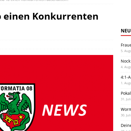
 einen Konkurrenten
NEU
Frau
5. Aug
Nock
4. Aug
4:1-
1. Aug
Poka
31. Jul
Worm
30. Jul
Dein