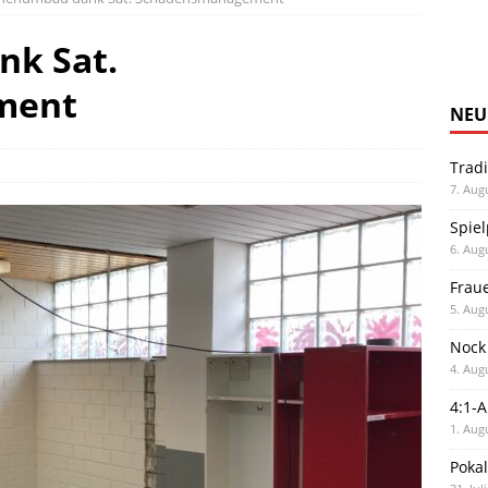
k Sat.
ment
NEU
Trad
7. Aug
Spiel
6. Aug
Frau
5. Aug
Nock
4. Aug
4:1-
1. Aug
Poka