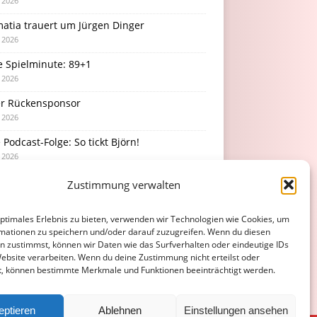
i 2026
atia trauert um Jürgen Dinger
i 2026
e Spielminute: 89+1
i 2026
r Rückensponsor
i 2026
Podcast-Folge: So tickt Björn!
i 2026
Zustimmung verwalten
optimales Erlebnis zu bieten, verwenden wir Technologien wie Cookies, um
mationen zu speichern und/oder darauf zuzugreifen. Wenn du diesen
n zustimmst, können wir Daten wie das Surfverhalten oder eindeutige IDs
Website verarbeiten. Wenn du deine Zustimmung nicht erteilst oder
t, können bestimmte Merkmale und Funktionen beeinträchtigt werden.
eptieren
Ablehnen
Einstellungen ansehen