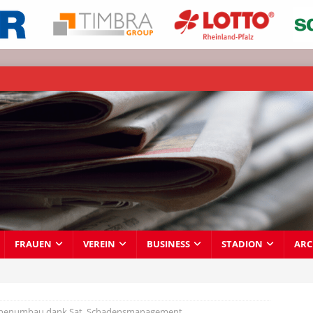
FRAUEN
VEREIN
BUSINESS
STADION
ARC
nenumbau dank Sat. Schadensmanagement