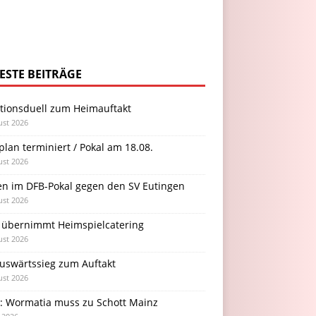
ESTE BEITRÄGE
itionsduell zum Heimauftakt
ust 2026
plan terminiert / Pokal am 18.08.
ust 2026
en im DFB-Pokal gegen den SV Eutingen
ust 2026
 übernimmt Heimspielcatering
ust 2026
Auswärtssieg zum Auftakt
ust 2026
l: Wormatia muss zu Schott Mainz