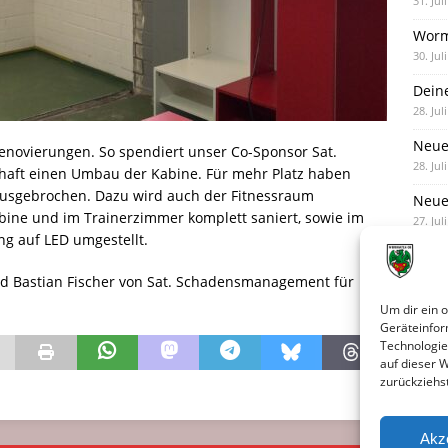
31. Jul
Worm
30. Jul
Dein
28. Jul
Neue
 Renovierungen. So spendiert unser Co-Sponsor Sat.
28. Jul
ft einen Umbau der Kabine. Für mehr Platz haben
ausgebrochen. Dazu wird auch der Fitnessraum
Neue 
bine und im Trainerzimmer komplett saniert, sowie im
27. Jul
g auf LED umgestellt.
d Bastian Fischer von Sat. Schadensmanagement für
Um dir ein 
Geräteinfor
Technologie
auf dieser 
zurückziehs
Akz