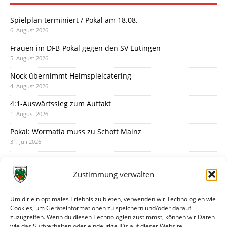
Spielplan terminiert / Pokal am 18.08.
6. August 2026
Frauen im DFB-Pokal gegen den SV Eutingen
5. August 2026
Nock übernimmt Heimspielcatering
4. August 2026
4:1-Auswärtssieg zum Auftakt
1. August 2026
Pokal: Wormatia muss zu Schott Mainz
31. Juli 2026
Wormatia trauert um Jürgen Dinger
30. Juli 2026
Zustimmung verwalten
Deine Spielminute: 89+1
28. Juli 2026
Um dir ein optimales Erlebnis zu bieten, verwenden wir Technologien wie
Cookies, um Geräteinformationen zu speichern und/oder darauf
Neuer Rückensponsor
zuzugreifen. Wenn du diesen Technologien zustimmst, können wir Daten
28. Juli 2026
wie das Surfverhalten oder eindeutige IDs auf dieser Website