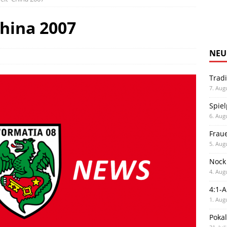
China 2007
NEU
Trad
7. Aug
Spiel
6. Aug
Frau
5. Aug
Nock
4. Aug
4:1-
1. Aug
Poka