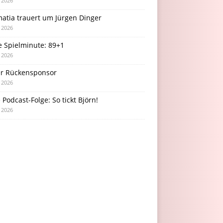
i 2026
atia trauert um Jürgen Dinger
i 2026
e Spielminute: 89+1
i 2026
r Rückensponsor
i 2026
Podcast-Folge: So tickt Björn!
i 2026