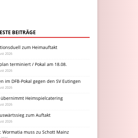
ESTE BEITRÄGE
itionsduell zum Heimauftakt
ust 2026
plan terminiert / Pokal am 18.08.
ust 2026
en im DFB-Pokal gegen den SV Eutingen
ust 2026
 übernimmt Heimspielcatering
ust 2026
Auswärtssieg zum Auftakt
ust 2026
l: Wormatia muss zu Schott Mainz