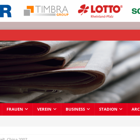
FRAUEN
VEREIN
BUSINESS
STADION
ARC
lt  China 2007