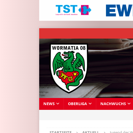
NEWS
OBERLIGA
NACHWUCHS
STARTSEITE
AKTUELL
Jugend der We