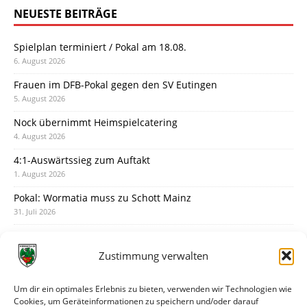
NEUESTE BEITRÄGE
Spielplan terminiert / Pokal am 18.08.
6. August 2026
Frauen im DFB-Pokal gegen den SV Eutingen
5. August 2026
Nock übernimmt Heimspielcatering
4. August 2026
4:1-Auswärtssieg zum Auftakt
1. August 2026
Pokal: Wormatia muss zu Schott Mainz
31. Juli 2026
Wormatia trauert um Jürgen Dinger
30. Juli 2026
Zustimmung verwalten
Deine Spielminute: 89+1
28. Juli 2026
Um dir ein optimales Erlebnis zu bieten, verwenden wir Technologien wie
Cookies, um Geräteinformationen zu speichern und/oder darauf