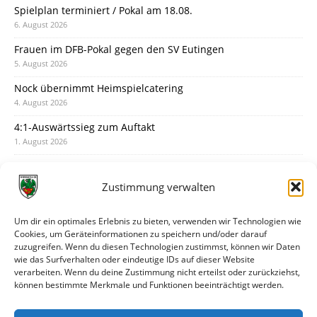
Spielplan terminiert / Pokal am 18.08.
6. August 2026
Frauen im DFB-Pokal gegen den SV Eutingen
5. August 2026
Nock übernimmt Heimspielcatering
4. August 2026
4:1-Auswärtssieg zum Auftakt
1. August 2026
Pokal: Wormatia muss zu Schott Mainz
31. Juli 2026
Zustimmung verwalten
Wormatia trauert um Jürgen Dinger
30. Juli 2026
Um dir ein optimales Erlebnis zu bieten, verwenden wir Technologien wie
Cookies, um Geräteinformationen zu speichern und/oder darauf
Deine Spielminute: 89+1
zuzugreifen. Wenn du diesen Technologien zustimmst, können wir Daten
28. Juli 2026
wie das Surfverhalten oder eindeutige IDs auf dieser Website
verarbeiten. Wenn du deine Zustimmung nicht erteilst oder zurückziehst,
Neuer Rückensponsor
können bestimmte Merkmale und Funktionen beeinträchtigt werden.
28. Juli 2026