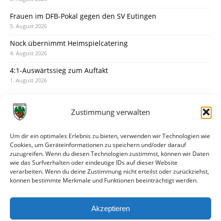
Frauen im DFB-Pokal gegen den SV Eutingen
5. August 2026
Nock übernimmt Heimspielcatering
4. August 2026
4:1-Auswärtssieg zum Auftakt
1. August 2026
Pokal: Wormatia muss zu Schott Mainz
31. Juli 2026
Zustimmung verwalten
Wormatia trauert um Jürgen Dinger
30. Juli 2026
Um dir ein optimales Erlebnis zu bieten, verwenden wir Technologien wie
Cookies, um Geräteinformationen zu speichern und/oder darauf
Deine Spielminute: 89+1
zuzugreifen. Wenn du diesen Technologien zustimmst, können wir Daten
28. Juli 2026
wie das Surfverhalten oder eindeutige IDs auf dieser Website
verarbeiten. Wenn du deine Zustimmung nicht erteilst oder zurückziehst,
Neuer Rückensponsor
können bestimmte Merkmale und Funktionen beeinträchtigt werden.
28. Juli 2026
Neue Podcast-Folge: So tickt Björn!
Akzeptieren
27. Juli 2026