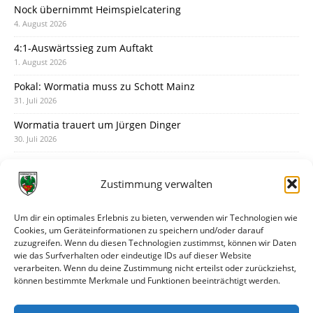
Nock übernimmt Heimspielcatering
4. August 2026
4:1-Auswärtssieg zum Auftakt
1. August 2026
Pokal: Wormatia muss zu Schott Mainz
31. Juli 2026
Wormatia trauert um Jürgen Dinger
30. Juli 2026
Deine Spielminute: 89+1
28. Juli 2026
Zustimmung verwalten
Neuer Rückensponsor
28. Juli 2026
Um dir ein optimales Erlebnis zu bieten, verwenden wir Technologien wie
Cookies, um Geräteinformationen zu speichern und/oder darauf
Neue Podcast-Folge: So tickt Björn!
zuzugreifen. Wenn du diesen Technologien zustimmst, können wir Daten
27. Juli 2026
wie das Surfverhalten oder eindeutige IDs auf dieser Website
verarbeiten. Wenn du deine Zustimmung nicht erteilst oder zurückziehst,
Eindrücke vom Stadionfest
können bestimmte Merkmale und Funktionen beeinträchtigt werden.
27. Juli 2026