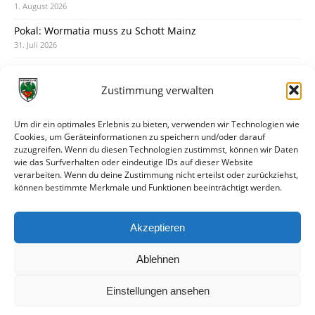
1. August 2026
Pokal: Wormatia muss zu Schott Mainz
31. Juli 2026
Wormatia trauert um Jürgen Dinger
30. Juli 2026
Zustimmung verwalten
Deine Spielminute: 89+1
28. Juli 2026
Um dir ein optimales Erlebnis zu bieten, verwenden wir Technologien wie
Cookies, um Geräteinformationen zu speichern und/oder darauf
Neuer Rückensponsor
zuzugreifen. Wenn du diesen Technologien zustimmst, können wir Daten
28. Juli 2026
wie das Surfverhalten oder eindeutige IDs auf dieser Website
verarbeiten. Wenn du deine Zustimmung nicht erteilst oder zurückziehst,
Neue Podcast-Folge: So tickt Björn!
können bestimmte Merkmale und Funktionen beeinträchtigt werden.
27. Juli 2026
Eindrücke vom Stadionfest
Akzeptieren
27. Juli 2026
Ablehnen
Einstellungen ansehen