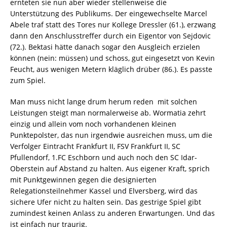
ernteten sie nun aber wieder stellenweise die
Unterstützung des Publikums. Der eingewechselte Marcel
Abele traf statt des Tores nur Kollege Dressler (61.), erzwang
dann den Anschlusstreffer durch ein Eigentor von Sejdovic
(72.). Bektasi hätte danach sogar den Ausgleich erzielen
können (nein: müssen) und schoss, gut eingesetzt von Kevin
Feucht, aus wenigen Metern kläglich drüber (86.). Es passte
zum Spiel.
Man muss nicht lange drum herum reden  mit solchen
Leistungen steigt man normalerweise ab. Wormatia zehrt
einzig und allein vom noch vorhandenen kleinen
Punktepolster, das nun irgendwie ausreichen muss, um die
Verfolger Eintracht Frankfurt II, FSV Frankfurt II, SC
Pfullendorf, 1.FC Eschborn und auch noch den SC Idar-
Oberstein auf Abstand zu halten. Aus eigener Kraft, sprich
mit Punktgewinnen gegen die designierten
Relegationsteilnehmer Kassel und Elversberg, wird das
sichere Ufer nicht zu halten sein. Das gestrige Spiel gibt
zumindest keinen Anlass zu anderen Erwartungen. Und das
ist einfach nur traurig.