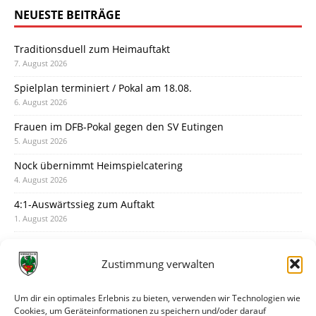
NEUESTE BEITRÄGE
Traditionsduell zum Heimauftakt
7. August 2026
Spielplan terminiert / Pokal am 18.08.
6. August 2026
Frauen im DFB-Pokal gegen den SV Eutingen
5. August 2026
Nock übernimmt Heimspielcatering
4. August 2026
4:1-Auswärtssieg zum Auftakt
1. August 2026
Pokal: Wormatia muss zu Schott Mainz
31. Juli 2026
Zustimmung verwalten
Wormatia trauert um Jürgen Dinger
30. Juli 2026
Um dir ein optimales Erlebnis zu bieten, verwenden wir Technologien wie
Cookies, um Geräteinformationen zu speichern und/oder darauf