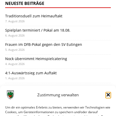
NEUESTE BEITRÄGE
Traditionsduell zum Heimauftakt
7. August 2026
Spielplan terminiert / Pokal am 18.08.
6. August 2026
Frauen im DFB-Pokal gegen den SV Eutingen
5. August 2026
Nock übernimmt Heimspielcatering
4. August 2026
4:1-Auswärtssieg zum Auftakt
1. August 2026
Pokal: Wormatia muss zu Schott Mainz
31. Juli 2026
Zustimmung verwalten
Wormatia trauert um Jürgen Dinger
30. Juli 2026
Um dir ein optimales Erlebnis zu bieten, verwenden wir Technologien wie
Cookies, um Geräteinformationen zu speichern und/oder darauf
Deine Spielminute: 89+1