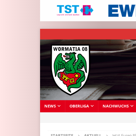
NEWS
OBERLIGA
NACHWUCHS
STARTSEITE
AKTUELL
Jetzt Euren P