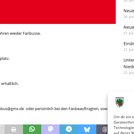
28. Jul
Neue
28. Jul
Neue 
ahren wieder Fanbusse.
27. Jul
Eind
27. Jul
platz.
Unte
Nied
25. Jul
erhältlich.
nbus@gmx.de oder persönlich bei den Fanbeauftragten, sowie
Um dir ein 
Geräteinfor
Technologie
auf dieser 