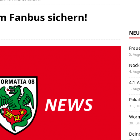
im Fanbus sichern!
NEU
Frau
5. Aug
Nock
4. Aug
4:1-
1. Aug
Poka
31. Jul
Worm
30. Jul
Dein