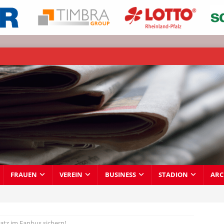
FRAUEN
VEREIN
BUSINESS
STADION
ARC
latz im Fanbus sichern!