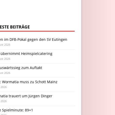
ESTE BEITRÄGE
en im DFB-Pokal gegen den SV Eutingen
ust 2026
 übernimmt Heimspielcatering
ust 2026
Auswärtssieg zum Auftakt
ust 2026
l: Wormatia muss zu Schott Mainz
i 2026
atia trauert um Jürgen Dinger
i 2026
e Spielminute: 89+1