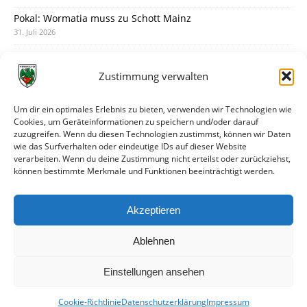
Pokal: Wormatia muss zu Schott Mainz
31. Juli 2026
Wormatia trauert um Jürgen Dinger
30. Juli 2026
Zustimmung verwalten
Deine Spielminute: 89+1
28. Juli 2026
Um dir ein optimales Erlebnis zu bieten, verwenden wir Technologien wie
Cookies, um Geräteinformationen zu speichern und/oder darauf
Neuer Rückensponsor
zuzugreifen. Wenn du diesen Technologien zustimmst, können wir Daten
28. Juli 2026
wie das Surfverhalten oder eindeutige IDs auf dieser Website
verarbeiten. Wenn du deine Zustimmung nicht erteilst oder zurückziehst,
Neue Podcast-Folge: So tickt Björn!
können bestimmte Merkmale und Funktionen beeinträchtigt werden.
27. Juli 2026
Eindrücke vom Stadionfest
Akzeptieren
27. Juli 2026
Ablehnen
Einstellungen ansehen
Cookie-Richtlinie
Datenschutzerklärung
Impressum
© VfR Wormatia Worms