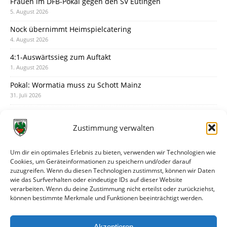
Frauen im DFB-Pokal gegen den SV Eutingen
5. August 2026
Nock übernimmt Heimspielcatering
4. August 2026
4:1-Auswärtssieg zum Auftakt
1. August 2026
Pokal: Wormatia muss zu Schott Mainz
31. Juli 2026
Wormatia trauert um Jürgen Dinger
30. Juli 2026
Zustimmung verwalten
Deine Spielminute: 89+1
28. Juli 2026
Um dir ein optimales Erlebnis zu bieten, verwenden wir Technologien wie
Cookies, um Geräteinformationen zu speichern und/oder darauf
Neuer Rückensponsor
zuzugreifen. Wenn du diesen Technologien zustimmst, können wir Daten
28. Juli 2026
wie das Surfverhalten oder eindeutige IDs auf dieser Website
verarbeiten. Wenn du deine Zustimmung nicht erteilst oder zurückziehst,
Neue Podcast-Folge: So tickt Björn!
können bestimmte Merkmale und Funktionen beeinträchtigt werden.
27. Juli 2026
Eindrücke vom Stadionfest
Akzeptieren