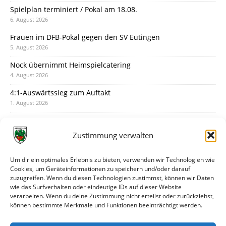
Spielplan terminiert / Pokal am 18.08.
6. August 2026
Frauen im DFB-Pokal gegen den SV Eutingen
5. August 2026
Nock übernimmt Heimspielcatering
4. August 2026
4:1-Auswärtssieg zum Auftakt
1. August 2026
Pokal: Wormatia muss zu Schott Mainz
31. Juli 2026
Zustimmung verwalten
Wormatia trauert um Jürgen Dinger
30. Juli 2026
Um dir ein optimales Erlebnis zu bieten, verwenden wir Technologien wie
Cookies, um Geräteinformationen zu speichern und/oder darauf
Deine Spielminute: 89+1
zuzugreifen. Wenn du diesen Technologien zustimmst, können wir Daten
28. Juli 2026
wie das Surfverhalten oder eindeutige IDs auf dieser Website
verarbeiten. Wenn du deine Zustimmung nicht erteilst oder zurückziehst,
Neuer Rückensponsor
können bestimmte Merkmale und Funktionen beeinträchtigt werden.
28. Juli 2026