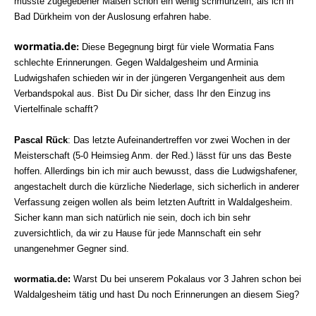
musste zugegebener Maßen schon ein wenig schmunzeln, als ich in
Bad Dürkheim von der Auslosung erfahren habe.
wormatia.de
:
Diese Begegnung birgt für viele Wormatia Fans
schlechte Erinnerungen. Gegen Waldalgesheim und Arminia
Ludwigshafen schieden wir in der jüngeren Vergangenheit aus dem
Verbandspokal aus. Bist Du Dir sicher, dass Ihr den Einzug ins
Viertelfinale schafft?
Pascal Rück
: Das letzte Aufeinandertreffen vor zwei Wochen in der
Meisterschaft (5-0 Heimsieg Anm. der Red.) lässt für uns das Beste
hoffen. Allerdings bin ich mir auch bewusst, dass die Ludwigshafener,
angestachelt durch die kürzliche Niederlage, sich sicherlich in anderer
Verfassung zeigen wollen als beim letzten Auftritt in Waldalgesheim.
Sicher kann man sich natürlich nie sein, doch ich bin sehr
zuversichtlich, da wir zu Hause für jede Mannschaft ein sehr
unangenehmer Gegner sind.
wormatia.de
:
Warst Du bei unserem Pokalaus vor 3 Jahren schon bei
Waldalgesheim tätig und hast Du noch Erinnerungen an diesem Sieg?