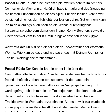
Pascal Rück:
Ja, auch bei diesem Spiel war ich bereits im Amt als
Co-Trainer der Alemannia. Natürlich habe ich aufgrund des Sieges nur
die besten Erinnerungen an dieses Spiel. Für den kleinen Verein war
es sicherlich eines der Highlights der letzten Jahre. Gut erinnern kann
ich mich allerdings auch noch an die Wände durchdringende
Halbzeitansprache vom damaligen Trainer Ronny Borchers sowie die
Oberschenkel vom in der 89. Min. eingewechselten Isaac Ojigwe.
wormatia.de
:
Du bist seit dieser Saison Torwarttrainer bei Wormatia
Worms. Wie kam es dazu und wie passt das mit Deinem Co-Trainer
Job bei Waldalgesheim zusammen?
Pascal Rück:
Der Kontakt kam in erster Linie über den
Geschäftsstellenleiter Fabian Sander zustande, welchem ich nicht nur
freundschaftlich verbunden bin, sondern mit dem auch ein
gemeinsames Geschäftsverhältnis in der Vergangenheit liegt. Ich
wurde gefragt, ob ich mir diesen Trainerjob vorstellen kann. Ich war
danach sofort hoch interessiert mir die Gegebenheiten bei dem
Traditionsverein Wormatia anzuschauen. Als es soweit war wurde ich
voranging von allen Verantwortlichen ab dem ersten Moment sehr