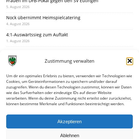
Frauen im DFB-Pokal gegen den SV Eutingen
5. August 2026
Nock übernimmt Heimspielcatering
4. August 2026
4:1-Auswärtssieg zum Auftakt
1. August 2026
Pokal: Wormatia muss zu Schott Mainz
31. Juli 2026
Zustimmung verwalten
Wormatia trauert um Jürgen Dinger
30. Juli 2026
Um dir ein optimales Erlebnis zu bieten, verwenden wir Technologien wie
Cookies, um Geräteinformationen zu speichern und/oder darauf
Deine Spielminute: 89+1
zuzugreifen. Wenn du diesen Technologien zustimmst, können wir Daten
28. Juli 2026
wie das Surfverhalten oder eindeutige IDs auf dieser Website
verarbeiten. Wenn du deine Zustimmung nicht erteilst oder zurückziehst,
Neuer Rückensponsor
können bestimmte Merkmale und Funktionen beeinträchtigt werden.
28. Juli 2026
Neue Podcast-Folge: So tickt Björn!
Akzeptieren
27. Juli 2026
Ablehnen