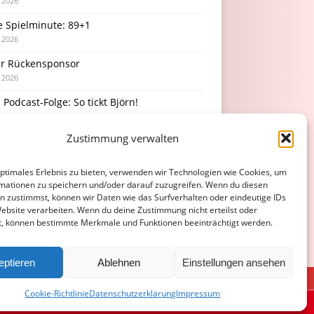
i 2026
e Spielminute: 89+1
i 2026
r Rückensponsor
i 2026
Podcast-Folge: So tickt Björn!
i 2026
Zustimmung verwalten
rücke vom Stadionfest
i 2026
optimales Erlebnis zu bieten, verwenden wir Technologien wie Cookies, um
mationen zu speichern und/oder darauf zuzugreifen. Wenn du diesen
n zustimmst, können wir Daten wie das Surfverhalten oder eindeutige IDs
Website verarbeiten. Wenn du deine Zustimmung nicht erteilst oder
t, können bestimmte Merkmale und Funktionen beeinträchtigt werden.
eptieren
Ablehnen
Einstellungen ansehen
ATENSCHUTZERKLÄRUNG
COOKIE-RICHTLINIE (EU)
Cookie-Richtlinie
Datenschutzerklärung
Impressum