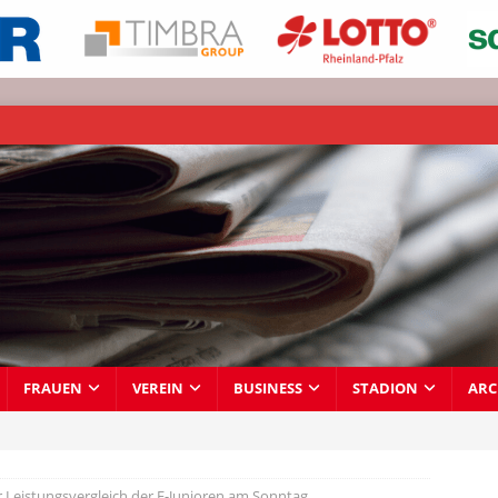
FRAUEN
VEREIN
BUSINESS
STADION
ARC
r Leistungsvergleich der F-Junioren am Sonntag