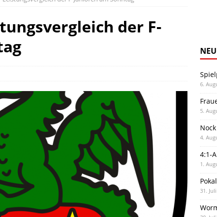
tungsvergleich der F-
tag
NEU
Spiel
6. Aug
Frau
5. Aug
Nock
4. Aug
4:1-
1. Aug
Poka
31. Jul
Worm