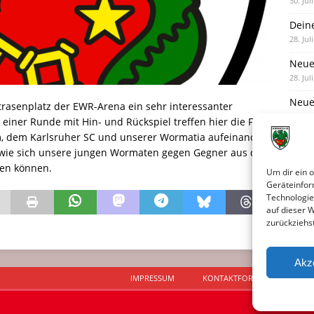
30. Jul
Dein
28. Jul
Neue
28. Jul
Neue 
rasenplatz der EWR-Arena ein sehr interessanter
27. Jul
n einer Runde mit Hin- und Rückspiel treffen hier die F-
m, dem Karlsruher SC und unserer Wormatia aufeinander.
Eind
, wie sich unsere jungen Wormaten gegen Gegner aus den
27. Jul
en können.
Um dir ein 
Geräteinfor
Technologie
auf dieser 
zurückziehs
Akz
IMPRESSUM
KONTAKTFORMULAR
D