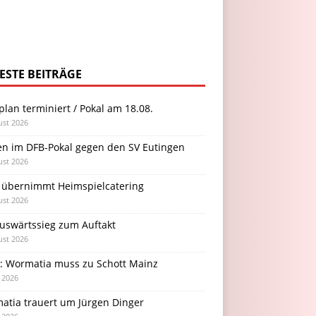
ESTE BEITRÄGE
plan terminiert / Pokal am 18.08.
ust 2026
en im DFB-Pokal gegen den SV Eutingen
ust 2026
 übernimmt Heimspielcatering
ust 2026
Auswärtssieg zum Auftakt
ust 2026
l: Wormatia muss zu Schott Mainz
i 2026
atia trauert um Jürgen Dinger