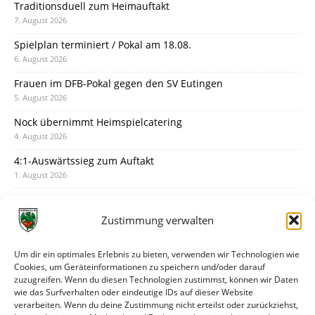
Traditionsduell zum Heimauftakt
7. August 2026
Spielplan terminiert / Pokal am 18.08.
6. August 2026
Frauen im DFB-Pokal gegen den SV Eutingen
5. August 2026
Nock übernimmt Heimspielcatering
4. August 2026
4:1-Auswärtssieg zum Auftakt
1. August 2026
Pokal: Wormatia muss zu Schott Mainz
31. Juli 2026
Zustimmung verwalten
Wormatia trauert um Jürgen Dinger
30. Juli 2026
Um dir ein optimales Erlebnis zu bieten, verwenden wir Technologien wie
Cookies, um Geräteinformationen zu speichern und/oder darauf
Deine Spielminute: 89+1
zuzugreifen. Wenn du diesen Technologien zustimmst, können wir Daten
28. Juli 2026
wie das Surfverhalten oder eindeutige IDs auf dieser Website
verarbeiten. Wenn du deine Zustimmung nicht erteilst oder zurückziehst,