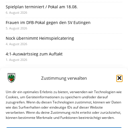
Spielplan terminiert / Pokal am 18.08.
6. August 2026
Frauen im DFB-Pokal gegen den SV Eutingen
5. August 2026
Nock übernimmt Heimspielcatering
4. August 2026
4:1-Auswärtssieg zum Auftakt
1. August 2026
Pokal: Wormatia muss zu Schott Mainz
31. Juli 2026
Zustimmung verwalten
Wormatia trauert um Jürgen Dinger
30. Juli 2026
Um dir ein optimales Erlebnis zu bieten, verwenden wir Technologien wie
Cookies, um Geräteinformationen zu speichern und/oder darauf
Deine Spielminute: 89+1
zuzugreifen. Wenn du diesen Technologien zustimmst, können wir Daten
28. Juli 2026
wie das Surfverhalten oder eindeutige IDs auf dieser Website
verarbeiten. Wenn du deine Zustimmung nicht erteilst oder zurückziehst,
Neuer Rückensponsor
können bestimmte Merkmale und Funktionen beeinträchtigt werden.
28. Juli 2026