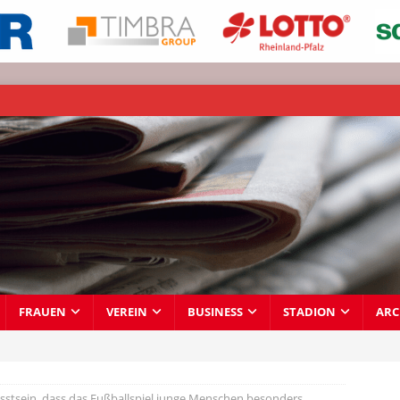
FRAUEN
VEREIN
BUSINESS
STADION
ARC
stsein, dass das Fußballspiel junge Menschen besonders