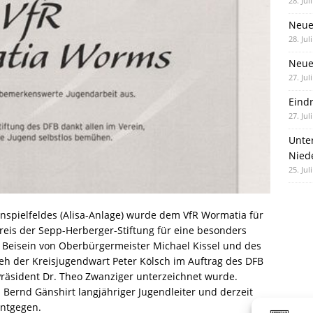
28. Jul
Neue
28. Jul
Neue 
27. Jul
Eind
27. Jul
Unte
Nied
25. Jul
spielfeldes (Alisa-Anlage) wurde dem VfR Wormatia für
reis der Sepp-Herberger-Stiftung für eine besonders
 Beisein von Oberbürgermeister Michael Kissel und des
eh der Kreisjugendwart Peter Kölsch im Auftrag des DFB
räsident Dr. Theo Zwanziger unterzeichnet wurde.
 Bernd Gänshirt langjähriger Jugendleiter und derzeit
entgegen.