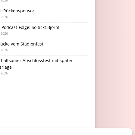
i 2026
r Rückensponsor
i 2026
Podcast-Folge: So tickt Björn!
i 2026
rücke vom Stadionfest
i 2026
rhaltsamer Abschlusstest mit später
erlage
i 2026