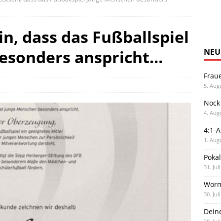
n, dass das Fußballspiel
esonders anspricht…
NEU
Frau
n
5. Aug
Nock
4. Aug
4:1-
1. Aug
Poka
31. Jul
Worm
30. Jul
Dein