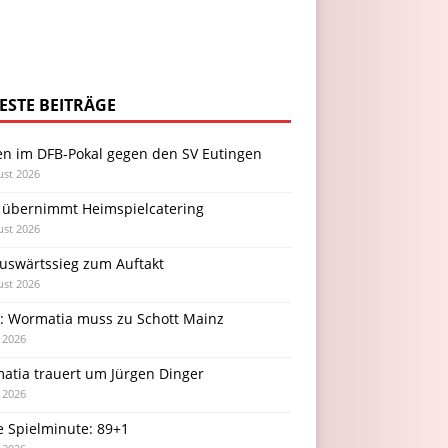
ESTE BEITRÄGE
en im DFB-Pokal gegen den SV Eutingen
ust 2026
 übernimmt Heimspielcatering
ust 2026
Auswärtssieg zum Auftakt
ust 2026
l: Wormatia muss zu Schott Mainz
i 2026
atia trauert um Jürgen Dinger
i 2026
e Spielminute: 89+1