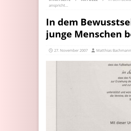
anspricht…
In dem Bewusstsei
junge Menschen b
27. November 2007
Matthias Bachman