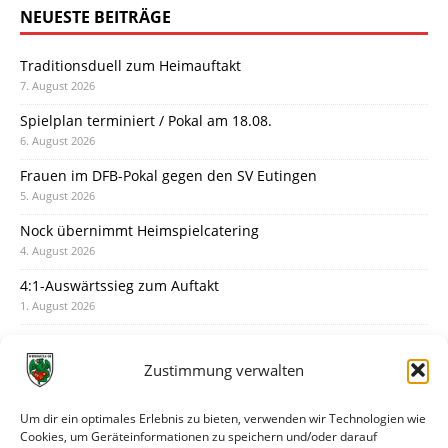
NEUESTE BEITRÄGE
Traditionsduell zum Heimauftakt
7. August 2026
Spielplan terminiert / Pokal am 18.08.
6. August 2026
Frauen im DFB-Pokal gegen den SV Eutingen
5. August 2026
Nock übernimmt Heimspielcatering
4. August 2026
4:1-Auswärtssieg zum Auftakt
1. August 2026
Pokal: Wormatia muss zu Schott Mainz
31. Juli 2026
Zustimmung verwalten
Wormatia trauert um Jürgen Dinger
30. Juli 2026
Um dir ein optimales Erlebnis zu bieten, verwenden wir Technologien wie
Cookies, um Geräteinformationen zu speichern und/oder darauf