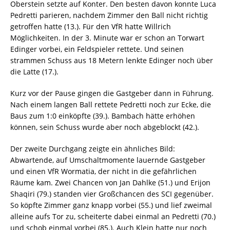
Oberstein setzte auf Konter. Den besten davon konnte Luca
Pedretti parieren, nachdem Zimmer den Ball nicht richtig
getroffen hatte (13.). Für den VfR hatte Willrich
Möglichkeiten. In der 3. Minute war er schon an Torwart
Edinger vorbei, ein Feldspieler rettete. Und seinen
strammen Schuss aus 18 Metern lenkte Edinger noch über
die Latte (17.).
Kurz vor der Pause gingen die Gastgeber dann in Führung.
Nach einem langen Ball rettete Pedretti noch zur Ecke, die
Baus zum 1:0 einköpfte (39.). Bambach hätte erhöhen
können, sein Schuss wurde aber noch abgeblockt (42.).
Der zweite Durchgang zeigte ein ähnliches Bild:
Abwartende, auf Umschaltmomente lauernde Gastgeber
und einen VfR Wormatia, der nicht in die gefährlichen
Räume kam. Zwei Chancen von Jan Dahlke (51.) und Erijon
Shaqiri (79.) standen vier Großchancen des SCI gegenüber.
So köpfte Zimmer ganz knapp vorbei (55.) und lief zweimal
alleine aufs Tor zu, scheiterte dabei einmal an Pedretti (70.)
und schob einmal vorbei (85.). Auch Klein hatte nur noch