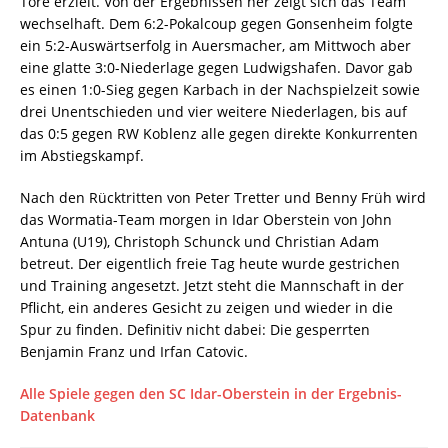
Tore erzielt. Von der Ergebnissen her zeigt sich das Team
wechselhaft. Dem 6:2-Pokalcoup gegen Gonsenheim folgte
ein 5:2-Auswärtserfolg in Auersmacher, am Mittwoch aber
eine glatte 3:0-Niederlage gegen Ludwigshafen. Davor gab
es einen 1:0-Sieg gegen Karbach in der Nachspielzeit sowie
drei Unentschieden und vier weitere Niederlagen, bis auf
das 0:5 gegen RW Koblenz alle gegen direkte Konkurrenten
im Abstiegskampf.
Nach den Rücktritten von Peter Tretter und Benny Früh wird
das Wormatia-Team morgen in Idar Oberstein von John
Antuna (U19), Christoph Schunck und Christian Adam
betreut. Der eigentlich freie Tag heute wurde gestrichen
und Training angesetzt. Jetzt steht die Mannschaft in der
Pflicht, ein anderes Gesicht zu zeigen und wieder in die
Spur zu finden. Definitiv nicht dabei: Die gesperrten
Benjamin Franz und Irfan Catovic.
Alle Spiele gegen den SC Idar-Oberstein in der Ergebnis-
Datenbank