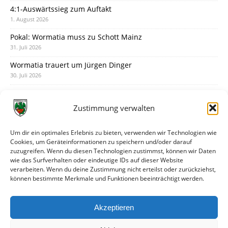
4:1-Auswärtssieg zum Auftakt
1. August 2026
Pokal: Wormatia muss zu Schott Mainz
31. Juli 2026
Wormatia trauert um Jürgen Dinger
30. Juli 2026
Deine Spielminute: 89+1
28. Juli 2026
Zustimmung verwalten
Neuer Rückensponsor
28. Juli 2026
Um dir ein optimales Erlebnis zu bieten, verwenden wir Technologien wie
Cookies, um Geräteinformationen zu speichern und/oder darauf
Neue Podcast-Folge: So tickt Björn!
zuzugreifen. Wenn du diesen Technologien zustimmst, können wir Daten
27. Juli 2026
wie das Surfverhalten oder eindeutige IDs auf dieser Website
verarbeiten. Wenn du deine Zustimmung nicht erteilst oder zurückziehst,
Eindrücke vom Stadionfest
können bestimmte Merkmale und Funktionen beeinträchtigt werden.
27. Juli 2026
Unterhaltsamer Abschlusstest mit später Niederlage
Akzeptieren
25. Juli 2026