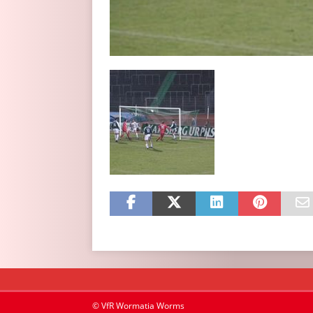
© VfR Wormatia Worms