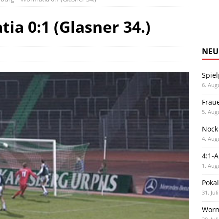
a 0:1 (Glasner 34.)
NEU
Spiel
6. Aug
Frau
5. Aug
Nock
4. Aug
4:1-
1. Aug
Poka
31. Jul
Worm