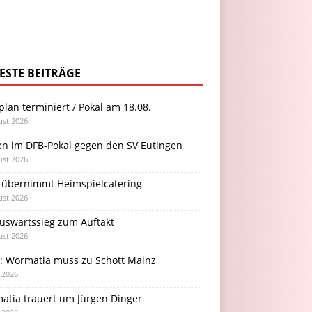
ESTE BEITRÄGE
plan terminiert / Pokal am 18.08.
ust 2026
en im DFB-Pokal gegen den SV Eutingen
ust 2026
 übernimmt Heimspielcatering
ust 2026
Auswärtssieg zum Auftakt
ust 2026
l: Wormatia muss zu Schott Mainz
i 2026
atia trauert um Jürgen Dinger