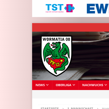
NEWS
OBERLIGA
NACHWUCHS
STARTSEITE
1. MANNSCHAFT
Homb