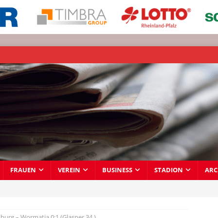
FRAUEN
VEREIN
BUSINESS
STADION
ARC
urg – Wormatia 0:1 (Glasner 34.)