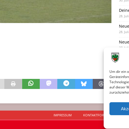
30. Jul
Dein
28. Jul
Neue
28. Jul
Neue 
27. Jul
Eind
27. Jul
Um dir ein 
Geräteinfor
Technologie
auf dieser 
zurückziehs
Akz
IMPRESSUM
KONTAKTFORMULAR
D