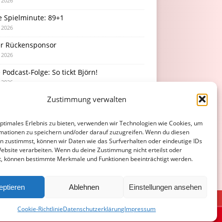
i 2026
e Spielminute: 89+1
i 2026
r Rückensponsor
i 2026
Podcast-Folge: So tickt Björn!
i 2026
Zustimmung verwalten
rücke vom Stadionfest
i 2026
optimales Erlebnis zu bieten, verwenden wir Technologien wie Cookies, um
mationen zu speichern und/oder darauf zuzugreifen. Wenn du diesen
n zustimmst, können wir Daten wie das Surfverhalten oder eindeutige IDs
Website verarbeiten. Wenn du deine Zustimmung nicht erteilst oder
t, können bestimmte Merkmale und Funktionen beeinträchtigt werden.
eptieren
Ablehnen
Einstellungen ansehen
ATENSCHUTZERKLÄRUNG
COOKIE-RICHTLINIE (EU)
Cookie-Richtlinie
Datenschutzerklärung
Impressum