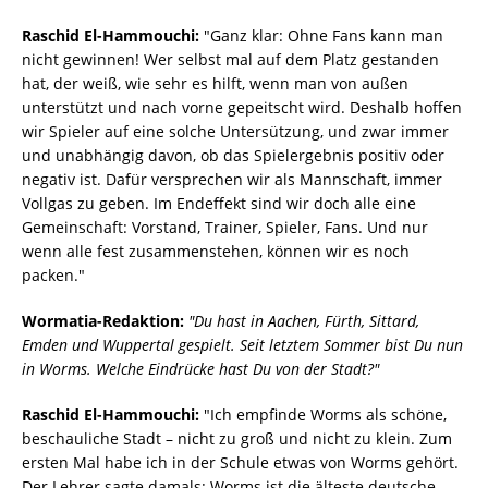
Raschid El-Hammouchi:
"Ganz klar: Ohne Fans kann man
nicht gewinnen! Wer selbst mal auf dem Platz gestanden
hat, der weiß, wie sehr es hilft, wenn man von außen
unterstützt und nach vorne gepeitscht wird. Deshalb hoffen
wir Spieler auf eine solche Untersützung, und zwar immer
und unabhängig davon, ob das Spielergebnis positiv oder
negativ ist. Dafür versprechen wir als Mannschaft, immer
Vollgas zu geben. Im Endeffekt sind wir doch alle eine
Gemeinschaft: Vorstand, Trainer, Spieler, Fans. Und nur
wenn alle fest zusammenstehen, können wir es noch
packen."
Wormatia-Redaktion:
"Du hast in Aachen, Fürth, Sittard,
Emden und Wuppertal gespielt. Seit letztem Sommer bist Du nun
in Worms. Welche Eindrücke hast Du von der Stadt?"
Raschid El-Hammouchi:
"Ich empfinde Worms als schöne,
beschauliche Stadt – nicht zu groß und nicht zu klein. Zum
ersten Mal habe ich in der Schule etwas von Worms gehört.
Der Lehrer sagte damals: Worms ist die älteste deutsche