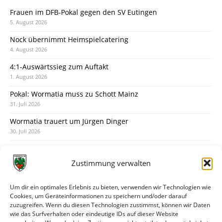
Frauen im DFB-Pokal gegen den SV Eutingen
5. August 2026
Nock übernimmt Heimspielcatering
4. August 2026
4:1-Auswärtssieg zum Auftakt
1. August 2026
Pokal: Wormatia muss zu Schott Mainz
31. Juli 2026
Wormatia trauert um Jürgen Dinger
30. Juli 2026
Deine Spielminute: 89+1
28. Juli 2026
Zustimmung verwalten
Neuer Rückensponsor
28. Juli 2026
Um dir ein optimales Erlebnis zu bieten, verwenden wir Technologien wie
Cookies, um Geräteinformationen zu speichern und/oder darauf
Neue Podcast-Folge: So tickt Björn!
zuzugreifen. Wenn du diesen Technologien zustimmst, können wir Daten
27. Juli 2026
wie das Surfverhalten oder eindeutige IDs auf dieser Website