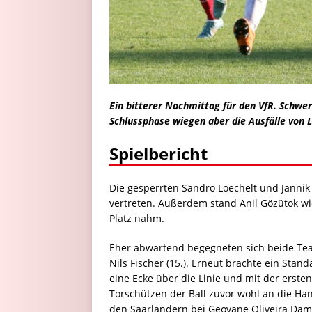
Ein bitterer Nachmittag für den VfR. Schwe
Schlussphase wiegen aber die Ausfälle von L
Spielbericht
Die gesperrten Sandro Loechelt und Jannik
vertreten. Außerdem stand Anil Gözütok wie
Platz nahm.
Eher abwartend begegneten sich beide Team
Nils Fischer (15.). Erneut brachte ein Sta
eine Ecke über die Linie und mit der erst
Torschützen der Ball zuvor wohl an die Han
den Saarländern bei Geovane Oliveira Da