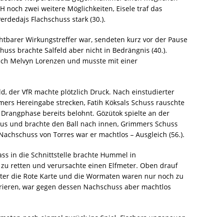
H noch zwei weitere Möglichkeiten, Eisele traf das
erdedajs Flachschuss stark (30.).
htbarer Wirkungstreffer war, sendeten kurz vor der Pause
uss brachte Salfeld aber nicht in Bedrängnis (40.).
 sich Melvyn Lorenzen und musste mit einer
d, der VfR machte plötzlich Druck. Nach einstudierter
mers Hereingabe strecken, Fatih Köksals Schuss rauschte
e Drangphase bereits belohnt. Gözütok spielte an der
aus und brachte den Ball nach innen, Grimmers Schuss
achschuss von Torres war er machtlos – Ausgleich (56.).
ass in die Schnittstelle brachte Hummel in
 zu retten und verursachte einen Elfmeter. Oben drauf
ter die Rote Karte und die Wormaten waren nur noch zu
arieren, war gegen dessen Nachschuss aber machtlos