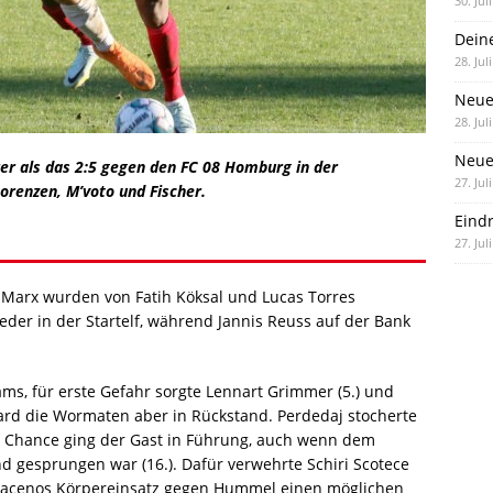
30. Jul
Dein
28. Jul
Neue
28. Jul
Neue 
rer als das 2:5 gegen den FC 08 Homburg in der
27. Jul
orenzen, M’voto und Fischer.
Eind
27. Jul
 Marx wurden von Fatih Köksal und Lucas Torres
der in der Startelf, während Jannis Reuss auf der Bank
s, für erste Gefahr sorgte Lennart Grimmer (5.) und
ndard die Wormaten aber in Rückstand. Perdedaj stocherte
en Chance ging der Gast in Führung, auch wenn dem
d gesprungen war (16.). Dafür verwehrte Schiri Scotece
macenos Körpereinsatz gegen Hummel einen möglichen