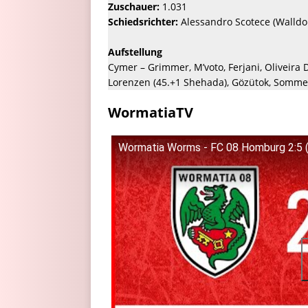
Zuschauer:
1.031
Schiedsrichter:
Alessandro Scotece (Walldor
Aufstellung
Cymer – Grimmer, M’voto, Ferjani, Oliveira 
Lorenzen (45.+1 Shehada), Gözütok, Sommer 
WormatiaTV
Wormatia Worms - FC 08 Homburg 2:5 (