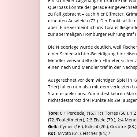
Ein schneller Gegenangriff brachte die Wo
Querpass konnte der gerade eingewechselt
zu Fall gebracht – auch hier Elfmeter. Gri
erneuten Ausgleich (72.). Der Punkt sollte 
aber. Eine vermeintlich ins Toraus fliegend
zur abermaligen Homburger Führung traf (7
Die Niederlage wurde deutlich, weil Fische
einer Schiedsrichter-Beleidigung hinreißen
Mendler verwandelte den Elfmeter sicher z
einen nach und Mendler traf in der Nachsp
Ausgerechnet vor dem wichtigen Spiel in K
Trier) fallen nun also mit dem verletzten 
Stammspieler aus. Zumindest kehren Marx 
nichtsdestotrotz drei Punkte als Ziel ausge
Tore:
0:1 Perdedaj (16.), 1:1 Torres (56.), 1
(72./Foulelfmeter), 2:3 Eisele (79.), 2:4 Men
Gelb:
Cymer (16.), Köksal (20.), Gözütok (88.) /
Rot:
M’voto (61.), Fischer (84.) / –