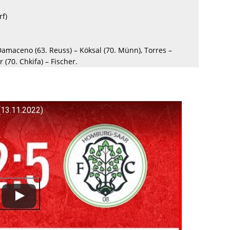
f)
Damaceno (63. Reuss) – Köksal (70. Münn), Torres –
(70. Chkifa) – Fischer.
13.11.2022)