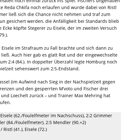
rmaten noch einmal zurück ins Spiel. Fischers ungenauen
e Reda Chkifa noch erlaufen und wurde dabei von Ristl
mmer ließ sich die Chance nicht nehmen und traf zum
nun gesichert werden, die Anfälligkeit bei Standards blieb
e Ecke köpfte Stegerer zu Eisele, der im zweiten Versuch
9.).
r Eisele im Strafraum zu Fall brachte und sich dann zu
 ließ. Auch hier gab es glatt Rot und der eingewechselte
um 2:4 (84.). In doppelter Überzahl legte Homburg noch
ielzeit sehenswert zum 2:5-Endstand.
assel (im Aufwind nach Sieg in der Nachspielzeit gegen
Lorenzen und den gesperrten M’voto und Fischer drei
und Loechelt zurück – und Trainer Max Mehring hat
rufen.
:2 Eisele (62./Foulelfmeter im Nachschuss), 2:2 Grimmer
dler (84./Foulelfmeter), 2:5 Mendler (90.+2)
 Ristl (41.), Eisele (72.)