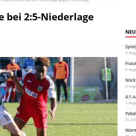
e bei 2:5-Niederlage
NEU
Spiel
6. Aug
Frau
5. Aug
Nock
4. Aug
4:1-
1. Aug
Poka
31. Jul
Worm