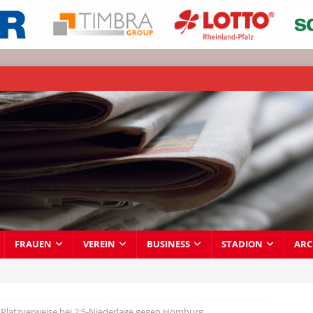
FRAUEN
VEREIN
BUSINESS
STADION
ARC
 Platzverweise bei 2:5-Niederlage gegen Homburg