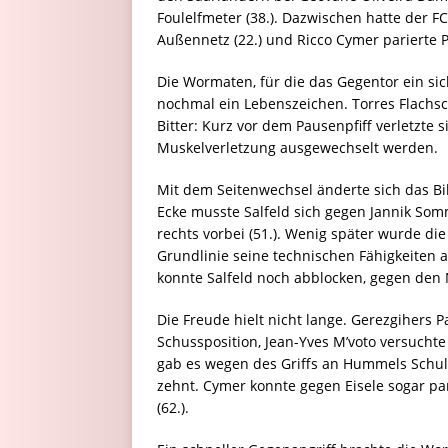
Foulelfmeter (38.). Dazwischen hatte der FC
Außennetz (22.) und Ricco Cymer parierte P
Die Wormaten, für die das Gegentor ein sic
nochmal ein Lebenszeichen. Torres Flachsch
Bitter: Kurz vor dem Pausenpfiff verletzte
Muskelverletzung ausgewechselt werden.
Mit dem Seitenwechsel änderte sich das Bil
Ecke musste Salfeld sich gegen Jannik Som
rechts vorbei (51.). Wenig später wurde di
Grundlinie seine technischen Fähigkeiten 
konnte Salfeld noch abblocken, gegen den N
Die Freude hielt nicht lange. Gerezgihers P
Schussposition, Jean-Yves M’voto versuchte
gab es wegen des Griffs an Hummels Schul
zehnt. Cymer konnte gegen Eisele sogar p
(62.).