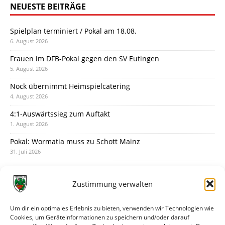
NEUESTE BEITRÄGE
Spielplan terminiert / Pokal am 18.08.
6. August 2026
Frauen im DFB-Pokal gegen den SV Eutingen
5. August 2026
Nock übernimmt Heimspielcatering
4. August 2026
4:1-Auswärtssieg zum Auftakt
1. August 2026
Pokal: Wormatia muss zu Schott Mainz
31. Juli 2026
Wormatia trauert um Jürgen Dinger
30. Juli 2026
Zustimmung verwalten
Deine Spielminute: 89+1
28. Juli 2026
Um dir ein optimales Erlebnis zu bieten, verwenden wir Technologien wie
Cookies, um Geräteinformationen zu speichern und/oder darauf
Neuer Rückensponsor