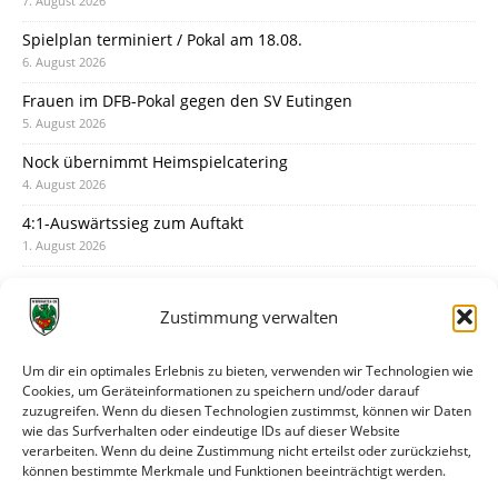
7. August 2026
Spielplan terminiert / Pokal am 18.08.
6. August 2026
Frauen im DFB-Pokal gegen den SV Eutingen
5. August 2026
Nock übernimmt Heimspielcatering
4. August 2026
4:1-Auswärtssieg zum Auftakt
1. August 2026
Pokal: Wormatia muss zu Schott Mainz
31. Juli 2026
Zustimmung verwalten
Wormatia trauert um Jürgen Dinger
30. Juli 2026
Um dir ein optimales Erlebnis zu bieten, verwenden wir Technologien wie
Cookies, um Geräteinformationen zu speichern und/oder darauf
Deine Spielminute: 89+1
zuzugreifen. Wenn du diesen Technologien zustimmst, können wir Daten
28. Juli 2026
wie das Surfverhalten oder eindeutige IDs auf dieser Website
verarbeiten. Wenn du deine Zustimmung nicht erteilst oder zurückziehst,
Neuer Rückensponsor
können bestimmte Merkmale und Funktionen beeinträchtigt werden.
28. Juli 2026