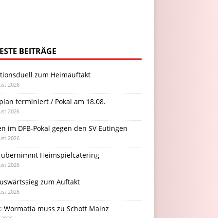
ESTE BEITRÄGE
itionsduell zum Heimauftakt
ust 2026
plan terminiert / Pokal am 18.08.
ust 2026
en im DFB-Pokal gegen den SV Eutingen
ust 2026
 übernimmt Heimspielcatering
ust 2026
Auswärtssieg zum Auftakt
ust 2026
l: Wormatia muss zu Schott Mainz