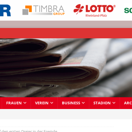
FRAUEN
VEREIN
BUSINESS
STADION
ARC
 den ersten Dreier in der Fremde