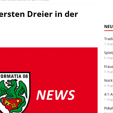
ersten Dreier in der
NEU
Trad
7. Aug
Spiel
6. Aug
Frau
5. Aug
Nock
4. Aug
4:1-
1. Aug
Poka