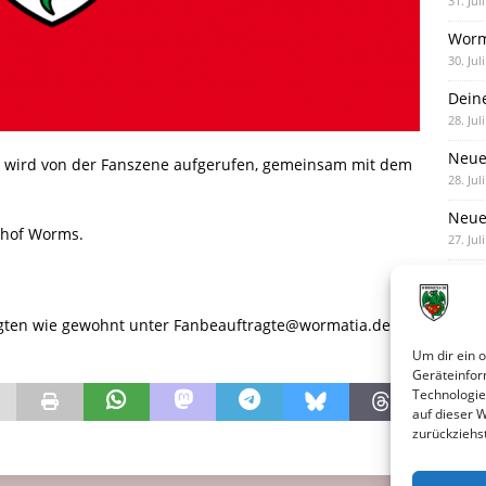
31. Jul
Worm
30. Jul
Dein
28. Jul
Neue
3 wird von der Fanszene aufgerufen, gemeinsam mit dem
28. Jul
Neue 
nhof Worms.
27. Jul
agten wie gewohnt unter
Fanbeauftragte@wormatia.de zur
Um dir ein 
Geräteinfor
Technologie
auf dieser 
zurückziehs