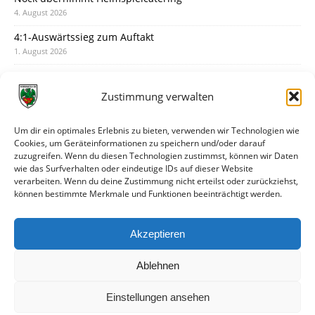
4. August 2026
4:1-Auswärtssieg zum Auftakt
1. August 2026
Pokal: Wormatia muss zu Schott Mainz
31. Juli 2026
Zustimmung verwalten
Wormatia trauert um Jürgen Dinger
30. Juli 2026
Um dir ein optimales Erlebnis zu bieten, verwenden wir Technologien wie
Cookies, um Geräteinformationen zu speichern und/oder darauf
Deine Spielminute: 89+1
zuzugreifen. Wenn du diesen Technologien zustimmst, können wir Daten
28. Juli 2026
wie das Surfverhalten oder eindeutige IDs auf dieser Website
verarbeiten. Wenn du deine Zustimmung nicht erteilst oder zurückziehst,
Neuer Rückensponsor
können bestimmte Merkmale und Funktionen beeinträchtigt werden.
28. Juli 2026
Neue Podcast-Folge: So tickt Björn!
Akzeptieren
27. Juli 2026
Ablehnen
Einstellungen ansehen