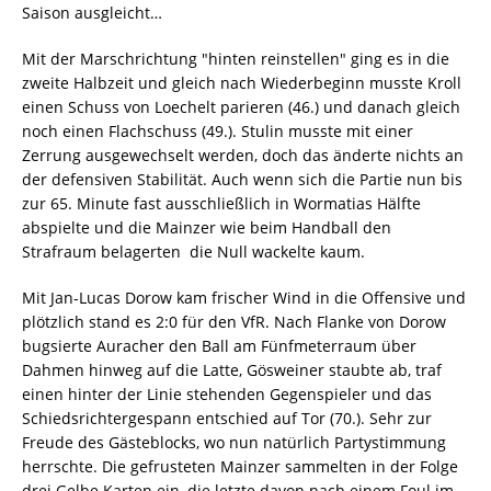
Saison ausgleicht…
Mit der Marschrichtung "hinten reinstellen" ging es in die
zweite Halbzeit und gleich nach Wiederbeginn musste Kroll
einen Schuss von Loechelt parieren (46.) und danach gleich
noch einen Flachschuss (49.). Stulin musste mit einer
Zerrung ausgewechselt werden, doch das änderte nichts an
der defensiven Stabilität. Auch wenn sich die Partie nun bis
zur 65. Minute fast ausschließlich in Wormatias Hälfte
abspielte und die Mainzer wie beim Handball den
Strafraum belagerten  die Null wackelte kaum.
Mit Jan-Lucas Dorow kam frischer Wind in die Offensive und
plötzlich stand es 2:0 für den VfR. Nach Flanke von Dorow
bugsierte Auracher den Ball am Fünfmeterraum über
Dahmen hinweg auf die Latte, Gösweiner staubte ab, traf
einen hinter der Linie stehenden Gegenspieler und das
Schiedsrichtergespann entschied auf Tor (70.). Sehr zur
Freude des Gästeblocks, wo nun natürlich Partystimmung
herrschte. Die gefrusteten Mainzer sammelten in der Folge
drei Gelbe Karten ein, die letzte davon nach einem Foul im