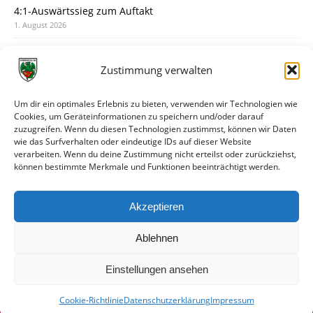
4:1-Auswärtssieg zum Auftakt
1. August 2026
Pokal: Wormatia muss zu Schott Mainz
31. Juli 2026
Zustimmung verwalten
Wormatia trauert um Jürgen Dinger
30. Juli 2026
Um dir ein optimales Erlebnis zu bieten, verwenden wir Technologien wie
Cookies, um Geräteinformationen zu speichern und/oder darauf
Deine Spielminute: 89+1
zuzugreifen. Wenn du diesen Technologien zustimmst, können wir Daten
28. Juli 2026
wie das Surfverhalten oder eindeutige IDs auf dieser Website
verarbeiten. Wenn du deine Zustimmung nicht erteilst oder zurückziehst,
Neuer Rückensponsor
können bestimmte Merkmale und Funktionen beeinträchtigt werden.
28. Juli 2026
Neue Podcast-Folge: So tickt Björn!
Akzeptieren
27. Juli 2026
Ablehnen
Einstellungen ansehen
Cookie-Richtlinie
Datenschutzerklärung
Impressum
© VfR Wormatia Worms