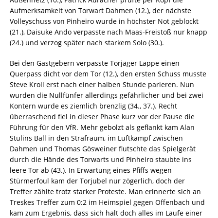
Aufmerksamkeit von Torwart Dahmen (12.), der nächste
Volleyschuss von Pinheiro wurde in höchster Not geblockt
(21.), Daisuke Ando verpasste nach Maas-Freistoß nur knapp
(24.) und verzog später nach starkem Solo (30.).
Bei den Gastgebern verpasste Torjäger Lappe einen
Querpass dicht vor dem Tor (12.), den ersten Schuss musste
Steve Kroll erst nach einer halben Stunde parieren. Nun
wurden die Nullfünfer allerdings gefährlicher und bei zwei
Kontern wurde es ziemlich brenzlig (34., 37.). Recht
überraschend fiel in dieser Phase kurz vor der Pause die
Führung für den VfR. Mehr gebolzt als geflankt kam Alan
Stulins Ball in den Strafraum, im Luftkampf zwischen
Dahmen und Thomas Gösweiner flutschte das Spielgerät
durch die Hände des Torwarts und Pinheiro staubte ins
leere Tor ab (43.). In Erwartung eines Pfiffs wegen
Stürmerfoul kam der Torjubel nur zögerlich, doch der
Treffer zählte trotz starker Proteste. Man erinnerte sich an
Treskes Treffer zum 0:2 im Heimspiel gegen Offenbach und
kam zum Ergebnis, dass sich halt doch alles im Laufe einer