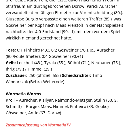
Strafraum am durchgebrochenen Dorow. Parick Auracher
verwandelte den fälligen Elfmeter zur Vorentscheidung (80.).
Giuseppe Burgio verpasste einen weiteren Treffer (85.), was
Gösweiner per Kopf nach Maas-Freistoß in der Nachspielzeit
nachholte: der 4:0-Endstand (90.+1), mit dem vor dem Spiel
wirklich niemand gerechnet hatte.
Tore:
0:1 Pinheiro (43.), 0:2 Gösweiner (70.), 0:3 Auracher
(80./Foulelfmeter), 0:4 Gösweiner (90.+1)
Gelb:
Loechelt (43.), Tyrala (55.), Bülbül (71.), Neubauer (75.),
Ihrig (79.) / Himmel (29.)
Zuschauer:
250 (offiziell 555)
Schiedsrichter:
Timo
Wlodarczak (Bebra-Weiterode)
Wormatia Worms
Kroll – Auracher, Kizilyar, Raimondo-Metzger, Stulin (50. S.
Schmitt) – Burgio, Maas, Himmel, Pinheiro (83. Gopko) –
Gösweiner, Ando (67. Dorow).
Zusammenfassung von WormatiaTV