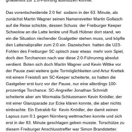
gnadenlos zur 1:0-Führung ausnutzen konnte.
Das vorentscheidende 2:0 fiel sodann in der 63. Minute, als
zunächst Martin Wagner seinen Namensvetter Martin Gollasch
auf die Reise schickte, dessen Schuss der Freiburger Keeper
Schwolow an die Latte lenkte und Rudi Hübner dort stand, wo
ein die Situation riechender Goalgetter stehen muss, und köpfte
den Lattenabpraller zum 2:0 ein. Dazwischen hatten die U23-
Fohlen des Freiburger SC optisch zwar etwas mehr vom Spiel,
doch den Torchancen nach war diese 2:0-Führunmg absolut
verdient. Boten sich doch Martin Wagner und Kevin Wittke vor
der Pause zwei weitere gute Tormöglichkeiten und Artur Krettek
mit einem Freistoß am SC-Keeper scheiterte, so hatten die
Gastgeber erst kurz vor der Pause, nur eine allerdings 100-
prozentige Torchance. SC-Angreifer Jonathan Schmidt
scheiterte aber am Wormatia-Schlussmann Kevin Knödler, der
mit einer Glanzparade zur Ecke klären konnte, die aber nichts
einbrachte. Ein Extralob für Kevin Knödler, der damit seinen
Lapsus zum 0:1 gegen Nürnberg wettmachen konnte und sich
erst in der 83. Minute geschlagen geben musste. Torschütze zu
diesem Freiburger Anschlusstreffer war Simon Brandstetter.