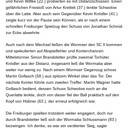
und Kevin Wittke (22.) probierten es mit Distanzschüssen. Einen
gefährlichen Freistoß von Artur Krettek (37.) lenkte Schwolow
über die Latte. Aber auch sein Gegenüber Kevin Knödler (41.)
zeigte kurz vor der Pause sein Können, als er nach einem
schnellen Freiburger Spielzug den Schuss von Jonathan Schmid
zur Ecke abwehrte.
Auch nach dem Wechsel ließen die Wormser den SC II kommen
und spekulierten auf Abspielfehler und Konterchancen.
Mittelstürmer Simon Brandstetter prüfte zweimal Torhüter
Knödler aus der Distanz, insgesamt ließ die Wormatia aber
weiter nur wenig zu. Nach einem Wormser Gegenzug schoss
Martin Gollasch (58.) aus spitzem Winkel über das Tor. Der
nächste Konter führte zum zweiten Treffer. Martin Wagner hatte
Gollasch bedient, dessen Schuss Schwolow noch an die
Querlatte lenkte, doch von dieser fiel der Ball praktisch auf den
Kopf von Hübner (63.), der erneut erfolgreich war.
Die Freiburger spielten trotzdem weiter engagiert, doch nur
durch Brandstetter ließ sich der Wormatia-Schlussmann (83.)
bezwingen. Ich denke, es war ein verdienter Sieg, sagte