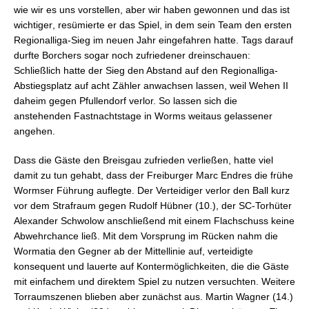
wie wir es uns vorstellen, aber wir haben gewonnen und das ist
wichtiger, resümierte er das Spiel, in dem sein Team den ersten
Regionalliga-Sieg im neuen Jahr eingefahren hatte. Tags darauf
durfte Borchers sogar noch zufriedener dreinschauen:
Schließlich hatte der Sieg den Abstand auf den Regionalliga-
Abstiegsplatz auf acht Zähler anwachsen lassen, weil Wehen II
daheim gegen Pfullendorf verlor. So lassen sich die
anstehenden Fastnachtstage in Worms weitaus gelassener
angehen.
Dass die Gäste den Breisgau zufrieden verließen, hatte viel
damit zu tun gehabt, dass der Freiburger Marc Endres die frühe
Wormser Führung auflegte. Der Verteidiger verlor den Ball kurz
vor dem Strafraum gegen Rudolf Hübner (10.), der SC-Torhüter
Alexander Schwolow anschließend mit einem Flachschuss keine
Abwehrchance ließ. Mit dem Vorsprung im Rücken nahm die
Wormatia den Gegner ab der Mittellinie auf, verteidigte
konsequent und lauerte auf Kontermöglichkeiten, die die Gäste
mit einfachem und direktem Spiel zu nutzen versuchten. Weitere
Torraumszenen blieben aber zunächst aus. Martin Wagner (14.)