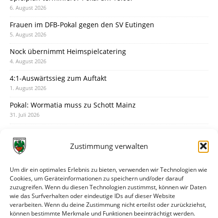
6. August 2026
Frauen im DFB-Pokal gegen den SV Eutingen
5. August 2026
Nock übernimmt Heimspielcatering
4. August 2026
4:1-Auswärtssieg zum Auftakt
1. August 2026
Pokal: Wormatia muss zu Schott Mainz
31. Juli 2026
Wormatia trauert um Jürgen Dinger
30. Juli 2026
Zustimmung verwalten
Deine Spielminute: 89+1
28. Juli 2026
Um dir ein optimales Erlebnis zu bieten, verwenden wir Technologien wie
Cookies, um Geräteinformationen zu speichern und/oder darauf
Neuer Rückensponsor
zuzugreifen. Wenn du diesen Technologien zustimmst, können wir Daten
28. Juli 2026
wie das Surfverhalten oder eindeutige IDs auf dieser Website
verarbeiten. Wenn du deine Zustimmung nicht erteilst oder zurückziehst,
Neue Podcast-Folge: So tickt Björn!
können bestimmte Merkmale und Funktionen beeinträchtigt werden.