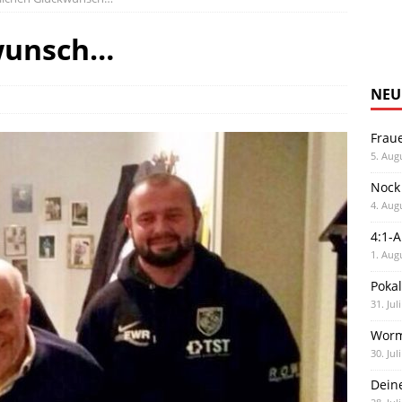
wunsch…
NEU
Frau
5. Aug
Nock
4. Aug
4:1-
1. Aug
Poka
31. Jul
Worm
30. Jul
Dein