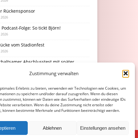
i 2026
r Rückensponsor
i 2026
Podcast-Folge: So tickt Björn!
i 2026
rücke vom Stadionfest
i 2026
rhaltsamer Abschlusstest mit später
erlage
Zustimmung verwalten
i 2026
optimales Erlebnis zu bieten, verwenden wir Technologien wie Cookies, um
mationen zu speichern und/oder darauf zuzugreifen. Wenn du diesen
n zustimmst, können wir Daten wie das Surfverhalten oder eindeutige IDs
Website verarbeiten. Wenn du deine Zustimmung nicht erteilst oder
t, können bestimmte Merkmale und Funktionen beeinträchtigt werden.
eptieren
Ablehnen
Einstellungen ansehen
ATENSCHUTZERKLÄRUNG
COOKIE-RICHTLINIE (EU)