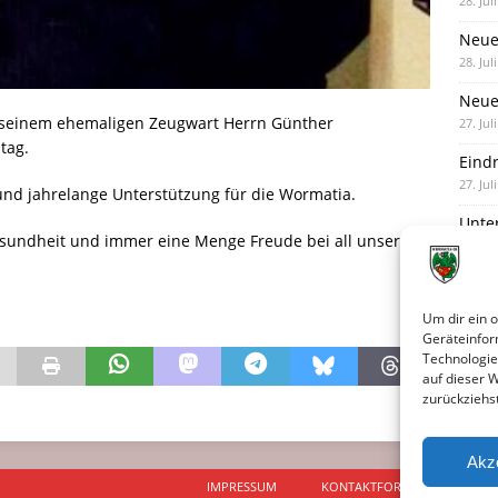
28. Jul
Neue
28. Jul
Neue 
t seinem ehemaligen Zeugwart Herrn Günther
27. Jul
tag.
Eind
27. Jul
und jahrelange Unterstützung für die Wormatia.
Unte
sundheit und immer eine Menge Freude bei all unseren
Nied
25. Jul
Um dir ein 
Geräteinfor
Technologie
auf dieser 
zurückziehs
Akz
IMPRESSUM
KONTAKTFORMULAR
D