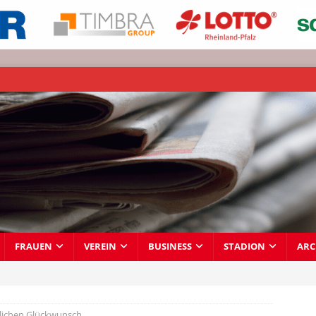
FRAUEN
VEREIN
BUSINESS
STADION
ARC
lichen Glückwunsch…