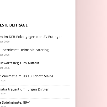
ESTE BEITRÄGE
en im DFB-Pokal gegen den SV Eutingen
ust 2026
 übernimmt Heimspielcatering
ust 2026
Auswärtssieg zum Auftakt
ust 2026
l: Wormatia muss zu Schott Mainz
i 2026
atia trauert um Jürgen Dinger
i 2026
e Spielminute: 89+1