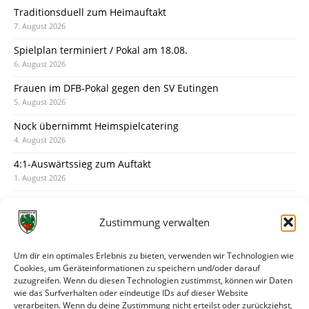
Traditionsduell zum Heimauftakt
7. August 2026
Spielplan terminiert / Pokal am 18.08.
6. August 2026
Frauen im DFB-Pokal gegen den SV Eutingen
5. August 2026
Nock übernimmt Heimspielcatering
4. August 2026
4:1-Auswärtssieg zum Auftakt
1. August 2026
Pokal: Wormatia muss zu Schott Mainz
31. Juli 2026
Zustimmung verwalten
Wormatia trauert um Jürgen Dinger
30. Juli 2026
Um dir ein optimales Erlebnis zu bieten, verwenden wir Technologien wie
Cookies, um Geräteinformationen zu speichern und/oder darauf
Deine Spielminute: 89+1
zuzugreifen. Wenn du diesen Technologien zustimmst, können wir Daten
28. Juli 2026
wie das Surfverhalten oder eindeutige IDs auf dieser Website
verarbeiten. Wenn du deine Zustimmung nicht erteilst oder zurückziehst,