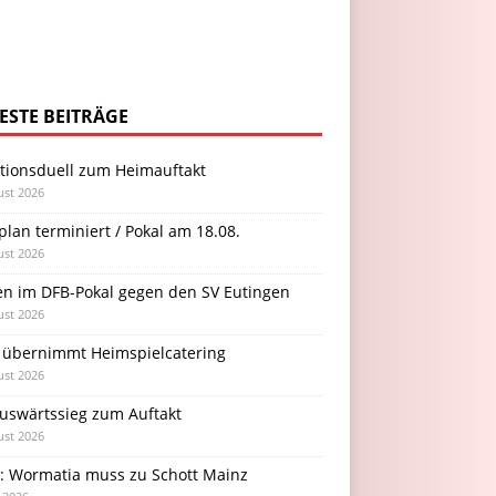
ESTE BEITRÄGE
itionsduell zum Heimauftakt
ust 2026
plan terminiert / Pokal am 18.08.
ust 2026
en im DFB-Pokal gegen den SV Eutingen
ust 2026
 übernimmt Heimspielcatering
ust 2026
Auswärtssieg zum Auftakt
ust 2026
l: Wormatia muss zu Schott Mainz