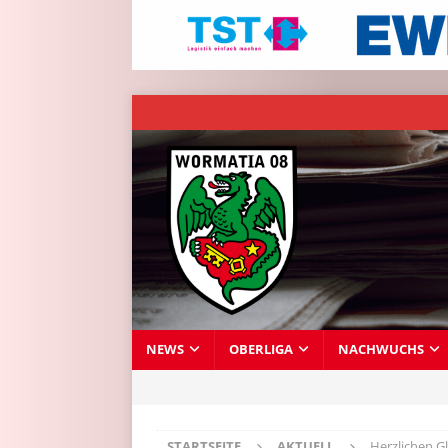
NEWS
OBERLIGA
NACHWUCHS
STARTSEITE
AKTUELL
Herzlichen G