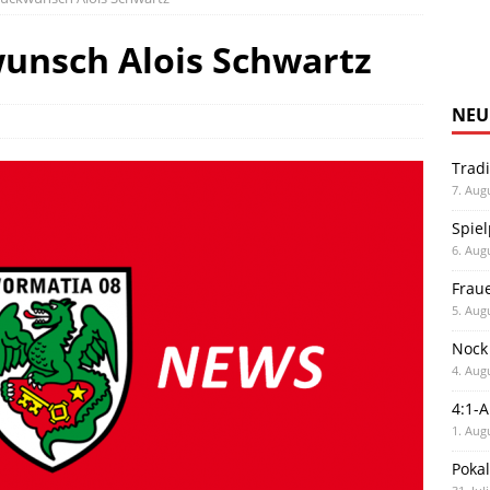
unsch Alois Schwartz
NEU
Trad
7. Aug
Spiel
6. Aug
Frau
5. Aug
Nock
4. Aug
4:1-
1. Aug
Poka