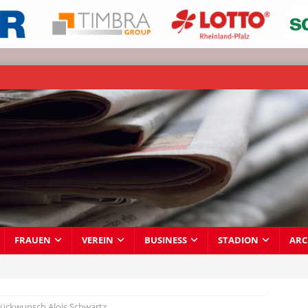
FRAUEN
VEREIN
BUSINESS
STADION
ARC
lückwunsch Alois Schwartz